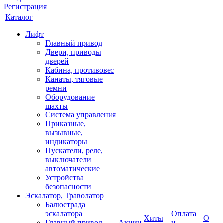
Регистрация
Каталог
Лифт
Главный привод
Двери, приводы
дверей
Кабина, противовес
Канаты, тяговые
ремни
Оборудование
шахты
Система управления
Приказные,
вызывные,
индикаторы
Пускатели, реле,
выключатели
автоматические
Устройства
безопасности
Эскалатор, Траволатор
Балюстрада
эскалатора
Оплата
Хиты
О
Главный привод
Акции
и