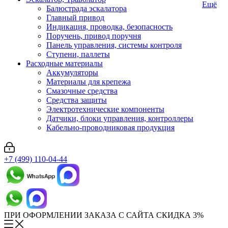
Ещё
Балюстрада эскалатора
Главный привод
Индикация, проводка, безопасность
Поручень, привод поручня
Панель управления, системы контроля
Ступени, паллеты
Расходные материалы
Аккумуляторы
Материалы для крепежа
Смазочные средства
Средства защиты
Электротехнические компоненты
Датчики, блоки управления, контроллеры
Кабельно-проводниковая продукция
+7 (499) 110-04-44
ПРИ ОФОРМЛЕНИИ ЗАКАЗА С САЙТА СКИДКА 3%