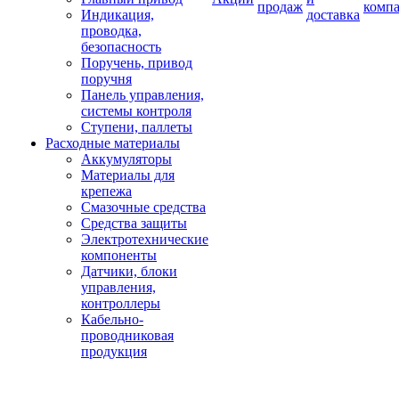
продаж
комп
Индикация,
доставка
проводка,
безопасность
Поручень, привод
поручня
Панель управления,
системы контроля
Ступени, паллеты
Расходные материалы
Аккумуляторы
Материалы для
крепежа
Смазочные средства
Средства защиты
Электротехнические
компоненты
Датчики, блоки
управления,
контроллеры
Кабельно-
проводниковая
продукция