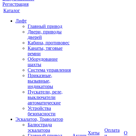
Регистрация
Каталог
Лифт
Главный привод
Двери, приводы
дверей
Кабина, противовес
Канаты, тяговые
ремни
Оборудование
шахты
Система управления
Приказные,
вызывные,
индикаторы
Пускатели, реле,
выключатели
автоматические
Устройства
безопасности
Эскалатор, Траволатор
Балюстрада
эскалатора
Оплата
Хиты
О
Главный привод
Акции
и