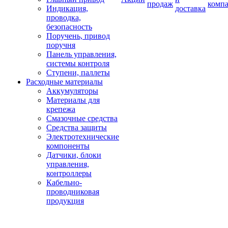
продаж
комп
Индикация,
доставка
проводка,
безопасность
Поручень, привод
поручня
Панель управления,
системы контроля
Ступени, паллеты
Расходные материалы
Аккумуляторы
Материалы для
крепежа
Смазочные средства
Средства защиты
Электротехнические
компоненты
Датчики, блоки
управления,
контроллеры
Кабельно-
проводниковая
продукция