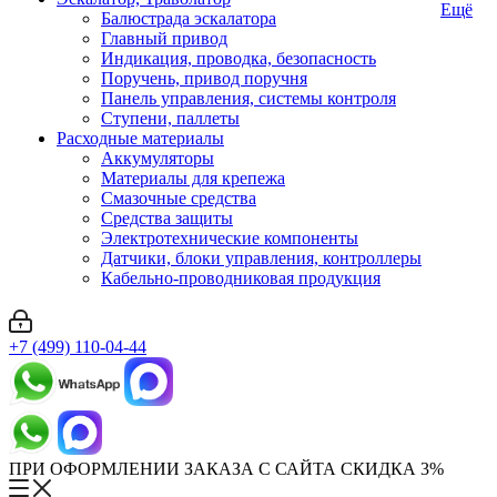
Ещё
Балюстрада эскалатора
Главный привод
Индикация, проводка, безопасность
Поручень, привод поручня
Панель управления, системы контроля
Ступени, паллеты
Расходные материалы
Аккумуляторы
Материалы для крепежа
Смазочные средства
Средства защиты
Электротехнические компоненты
Датчики, блоки управления, контроллеры
Кабельно-проводниковая продукция
+7 (499) 110-04-44
ПРИ ОФОРМЛЕНИИ ЗАКАЗА С САЙТА СКИДКА 3%