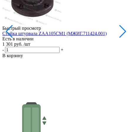
Быстрый просмотр
Стойка штурвала ZAA105CM1 (МЖИГ.711424.001)
М
Есть в наличии
в
1 301 руб.
/шт
Е
1
-
+
-
В корзину
В