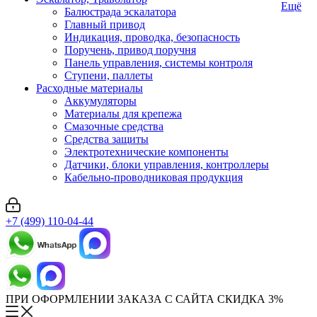
Ещё
Балюстрада эскалатора
Главный привод
Индикация, проводка, безопасность
Поручень, привод поручня
Панель управления, системы контроля
Ступени, паллеты
Расходные материалы
Аккумуляторы
Материалы для крепежа
Смазочные средства
Средства защиты
Электротехнические компоненты
Датчики, блоки управления, контроллеры
Кабельно-проводниковая продукция
+7 (499) 110-04-44
ПРИ ОФОРМЛЕНИИ ЗАКАЗА С САЙТА СКИДКА 3%