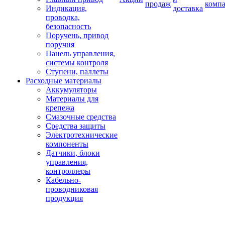
продаж
комп
Индикация,
доставка
проводка,
безопасность
Поручень, привод
поручня
Панель управления,
системы контроля
Ступени, паллеты
Расходные материалы
Аккумуляторы
Материалы для
крепежа
Смазочные средства
Средства защиты
Электротехнические
компоненты
Датчики, блоки
управления,
контроллеры
Кабельно-
проводниковая
продукция