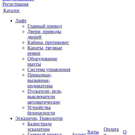
Регистрация
Каталог
Лифт
Главный привод
Двери, приводы
дверей
Кабина, противовес
Канаты, тяговые
ремни
Оборудование
шахты
Система управления
Приказные,
вызывные,
индикаторы
Пускатели, реле,
выключатели
автоматические
Устройства
безопасности
Эскалатор, Траволатор
Балюстрада
эскалатора
Оплата
Хиты
О
Главный привод
Акции
и