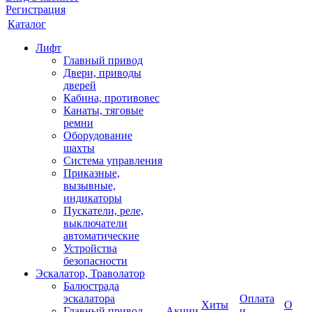
Регистрация
Каталог
Лифт
Главный привод
Двери, приводы
дверей
Кабина, противовес
Канаты, тяговые
ремни
Оборудование
шахты
Система управления
Приказные,
вызывные,
индикаторы
Пускатели, реле,
выключатели
автоматические
Устройства
безопасности
Эскалатор, Траволатор
Балюстрада
эскалатора
Оплата
Хиты
О
Главный привод
Акции
и