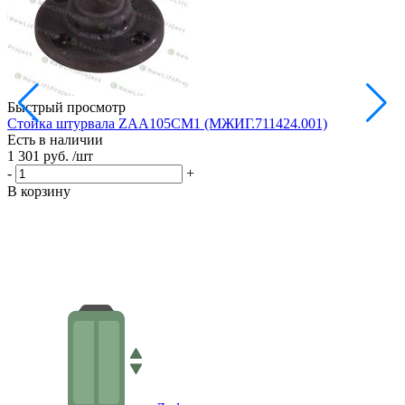
Быстрый просмотр
Стойка штурвала ZAA105CM1 (МЖИГ.711424.001)
М
Есть в наличии
в
1 301 руб.
/шт
Е
1
-
+
-
В корзину
В