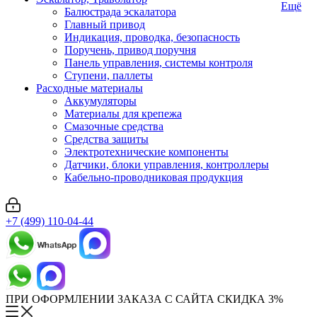
Ещё
Балюстрада эскалатора
Главный привод
Индикация, проводка, безопасность
Поручень, привод поручня
Панель управления, системы контроля
Ступени, паллеты
Расходные материалы
Аккумуляторы
Материалы для крепежа
Смазочные средства
Средства защиты
Электротехнические компоненты
Датчики, блоки управления, контроллеры
Кабельно-проводниковая продукция
+7 (499) 110-04-44
ПРИ ОФОРМЛЕНИИ ЗАКАЗА С САЙТА СКИДКА 3%