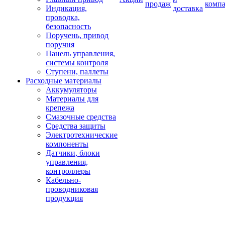
продаж
комп
Индикация,
доставка
проводка,
безопасность
Поручень, привод
поручня
Панель управления,
системы контроля
Ступени, паллеты
Расходные материалы
Аккумуляторы
Материалы для
крепежа
Смазочные средства
Средства защиты
Электротехнические
компоненты
Датчики, блоки
управления,
контроллеры
Кабельно-
проводниковая
продукция