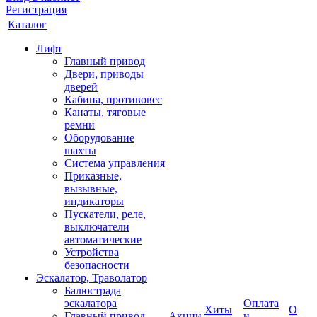
Регистрация
Каталог
Лифт
Главный привод
Двери, приводы
дверей
Кабина, противовес
Канаты, тяговые
ремни
Оборудование
шахты
Система управления
Приказные,
вызывные,
индикаторы
Пускатели, реле,
выключатели
автоматические
Устройства
безопасности
Эскалатор, Траволатор
Балюстрада
эскалатора
Оплата
Хиты
О
Главный привод
Акции
и