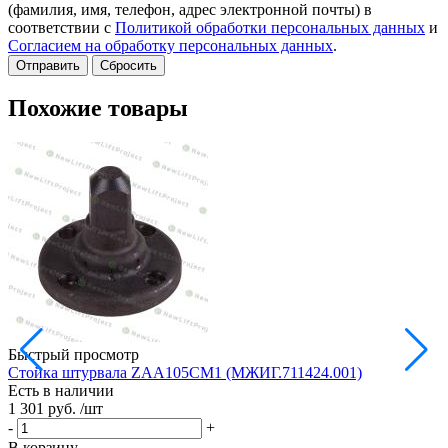
(фамилия, имя, телефон, адрес электронной почты) в
соответствии с
Политикой обработки персональных данных
и
Согласием на обработку персональных данных
.
Сбросить
Похожие товары
Быстрый просмотр
Стойка штурвала ZAA105CM1 (МЖИГ.711424.001)
М
Есть в наличии
в
1 301 руб.
/шт
Е
1
-
+
-
В корзину