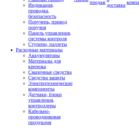
продаж
комп
Индикация,
доставка
проводка,
безопасность
Поручень, привод
поручня
Панель управления,
системы контроля
Ступени, паллеты
Расходные материалы
Аккумуляторы
Материалы для
крепежа
Смазочные средства
Средства защиты
Электротехнические
компоненты
Датчики, блоки
управления,
контроллеры
Кабельно-
проводниковая
продукция