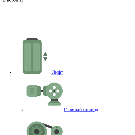
В
Лифт
Главный привод