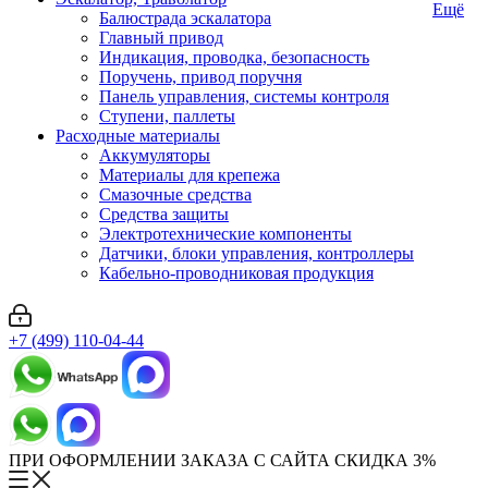
Ещё
Балюстрада эскалатора
Главный привод
Индикация, проводка, безопасность
Поручень, привод поручня
Панель управления, системы контроля
Ступени, паллеты
Расходные материалы
Аккумуляторы
Материалы для крепежа
Смазочные средства
Средства защиты
Электротехнические компоненты
Датчики, блоки управления, контроллеры
Кабельно-проводниковая продукция
+7 (499) 110-04-44
ПРИ ОФОРМЛЕНИИ ЗАКАЗА С САЙТА СКИДКА 3%