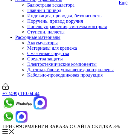
Ещё
Балюстрада эскалатора
Главный привод
Индикация, проводка, безопасность
Поручень, привод поручня
Панель управления, системы контроля
Ступени, паллеты
Расходные материалы
Аккумуляторы
Материалы для крепежа
Смазочные средства
Средства защиты
Электротехнические компоненты
Датчики, блоки управления, контроллеры
Кабельно-проводниковая продукция
+7 (499) 110-04-44
ПРИ ОФОРМЛЕНИИ ЗАКАЗА С САЙТА СКИДКА 3%