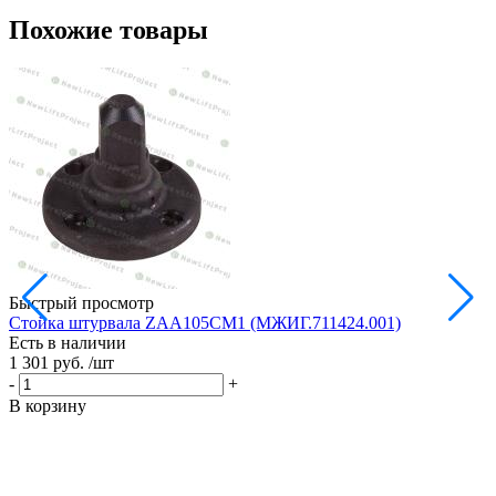
Похожие товары
Быстрый просмотр
Стойка штурвала ZAA105CM1 (МЖИГ.711424.001)
М
Есть в наличии
в
1 301 руб.
/шт
Е
1
-
+
-
В корзину
В