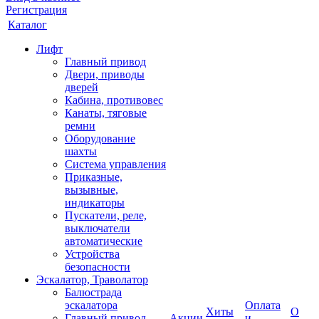
Регистрация
Каталог
Лифт
Главный привод
Двери, приводы
дверей
Кабина, противовес
Канаты, тяговые
ремни
Оборудование
шахты
Система управления
Приказные,
вызывные,
индикаторы
Пускатели, реле,
выключатели
автоматические
Устройства
безопасности
Эскалатор, Траволатор
Балюстрада
эскалатора
Оплата
Хиты
О
Главный привод
Акции
и