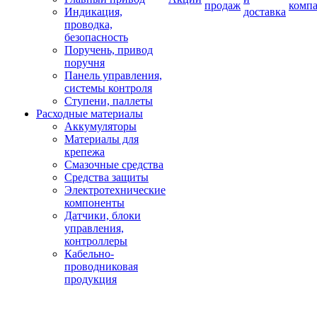
продаж
комп
Индикация,
доставка
проводка,
безопасность
Поручень, привод
поручня
Панель управления,
системы контроля
Ступени, паллеты
Расходные материалы
Аккумуляторы
Материалы для
крепежа
Смазочные средства
Средства защиты
Электротехнические
компоненты
Датчики, блоки
управления,
контроллеры
Кабельно-
проводниковая
продукция