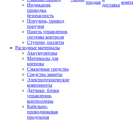
продаж
комп
Индикация,
доставка
проводка,
безопасность
Поручень, привод
поручня
Панель управления,
системы контроля
Ступени, паллеты
Расходные материалы
Аккумуляторы
Материалы для
крепежа
Смазочные средства
Средства защиты
Электротехнические
компоненты
Датчики, блоки
управления,
контроллеры
Кабельно-
проводниковая
продукция