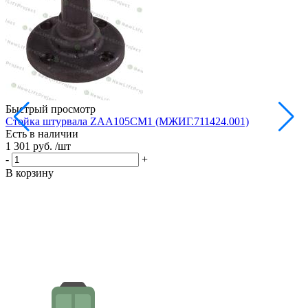
Быстрый просмотр
Стойка штурвала ZAA105CM1 (МЖИГ.711424.001)
М
Есть в наличии
в
1 301 руб.
/шт
Е
1
-
+
-
В корзину
В