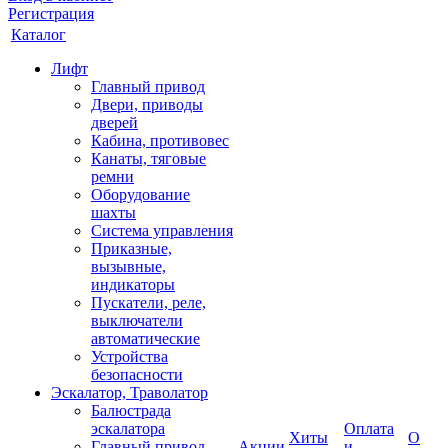
Регистрация
Каталог
Лифт
Главный привод
Двери, приводы
дверей
Кабина, противовес
Канаты, тяговые
ремни
Оборудование
шахты
Система управления
Приказные,
вызывные,
индикаторы
Пускатели, реле,
выключатели
автоматические
Устройства
безопасности
Эскалатор, Траволатор
Балюстрада
эскалатора
Оплата
Хиты
О
Главный привод
Акции
и