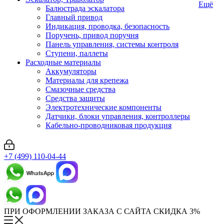
Ещё
Балюстрада эскалатора
Главный привод
Индикация, проводка, безопасность
Поручень, привод поручня
Панель управления, системы контроля
Ступени, паллеты
Расходные материалы
Аккумуляторы
Материалы для крепежа
Смазочные средства
Средства защиты
Электротехнические компоненты
Датчики, блоки управления, контроллеры
Кабельно-проводниковая продукция
+7 (499) 110-04-44
ПРИ ОФОРМЛЕНИИ ЗАКАЗА С САЙТА СКИДКА 3%