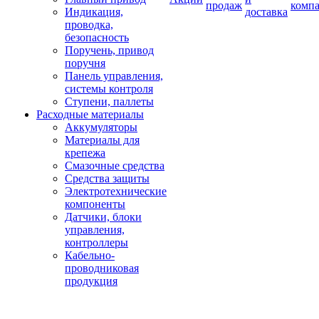
продаж
комп
Индикация,
доставка
проводка,
безопасность
Поручень, привод
поручня
Панель управления,
системы контроля
Ступени, паллеты
Расходные материалы
Аккумуляторы
Материалы для
крепежа
Смазочные средства
Средства защиты
Электротехнические
компоненты
Датчики, блоки
управления,
контроллеры
Кабельно-
проводниковая
продукция