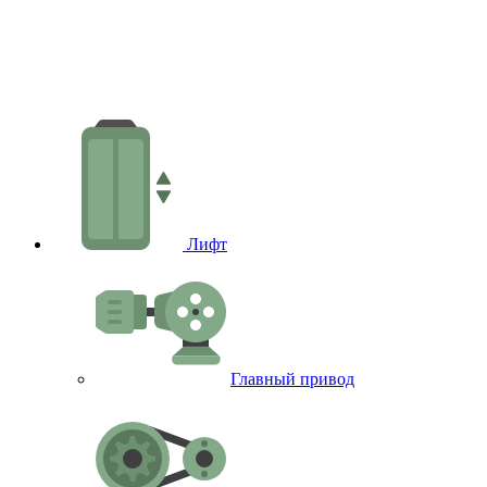
В
Лифт
Главный привод