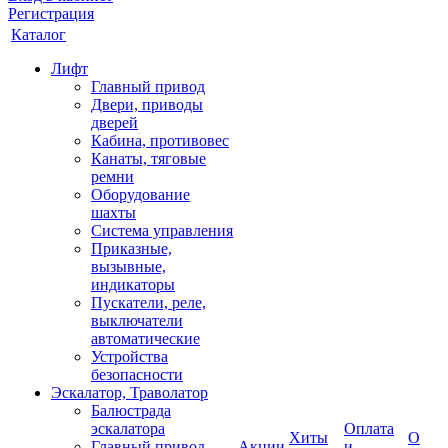
Регистрация
Каталог
Лифт
Главный привод
Двери, приводы
дверей
Кабина, противовес
Канаты, тяговые
ремни
Оборудование
шахты
Система управления
Приказные,
вызывные,
индикаторы
Пускатели, реле,
выключатели
автоматические
Устройства
безопасности
Эскалатор, Траволатор
Балюстрада
эскалатора
Оплата
Хиты
О
Главный привод
Акции
и