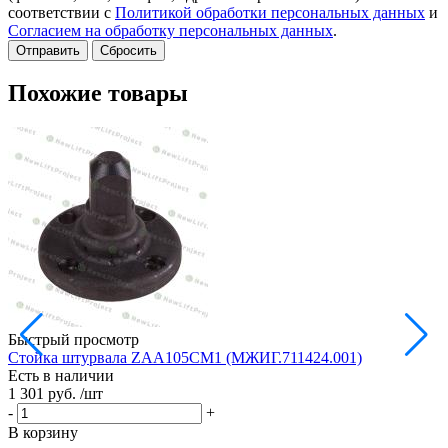
соответствии с
Политикой обработки персональных данных
и
Согласием на обработку персональных данных
.
Сбросить
Похожие товары
Быстрый просмотр
Стойка штурвала ZAA105CM1 (МЖИГ.711424.001)
М
Есть в наличии
в
1 301 руб.
/шт
Е
1
-
+
-
В корзину