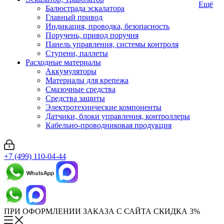
Ещё
Балюстрада эскалатора
Главный привод
Индикация, проводка, безопасность
Поручень, привод поручня
Панель управления, системы контроля
Ступени, паллеты
Расходные материалы
Аккумуляторы
Материалы для крепежа
Смазочные средства
Средства защиты
Электротехнические компоненты
Датчики, блоки управления, контроллеры
Кабельно-проводниковая продукция
+7 (499) 110-04-44
ПРИ ОФОРМЛЕНИИ ЗАКАЗА С САЙТА СКИДКА 3%