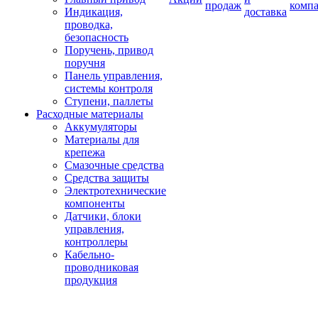
продаж
комп
Индикация,
доставка
проводка,
безопасность
Поручень, привод
поручня
Панель управления,
системы контроля
Ступени, паллеты
Расходные материалы
Аккумуляторы
Материалы для
крепежа
Смазочные средства
Средства защиты
Электротехнические
компоненты
Датчики, блоки
управления,
контроллеры
Кабельно-
проводниковая
продукция