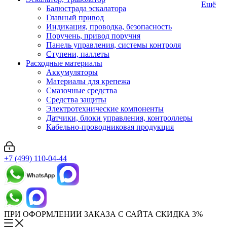
Ещё
Балюстрада эскалатора
Главный привод
Индикация, проводка, безопасность
Поручень, привод поручня
Панель управления, системы контроля
Ступени, паллеты
Расходные материалы
Аккумуляторы
Материалы для крепежа
Смазочные средства
Средства защиты
Электротехнические компоненты
Датчики, блоки управления, контроллеры
Кабельно-проводниковая продукция
+7 (499) 110-04-44
ПРИ ОФОРМЛЕНИИ ЗАКАЗА С САЙТА СКИДКА 3%