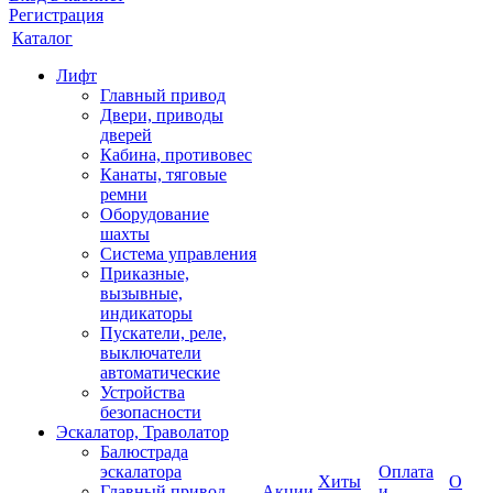
Регистрация
Каталог
Лифт
Главный привод
Двери, приводы
дверей
Кабина, противовес
Канаты, тяговые
ремни
Оборудование
шахты
Система управления
Приказные,
вызывные,
индикаторы
Пускатели, реле,
выключатели
автоматические
Устройства
безопасности
Эскалатор, Траволатор
Балюстрада
эскалатора
Оплата
Хиты
О
Главный привод
Акции
и