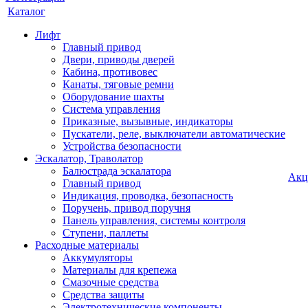
Каталог
Лифт
Главный привод
Двери, приводы дверей
Кабина, противовес
Канаты, тяговые ремни
Оборудование шахты
Система управления
Приказные, вызывные, индикаторы
Пускатели, реле, выключатели автоматические
Устройства безопасности
Эскалатор, Траволатор
Балюстрада эскалатора
Акц
Главный привод
Индикация, проводка, безопасность
Поручень, привод поручня
Панель управления, системы контроля
Ступени, паллеты
Расходные материалы
Аккумуляторы
Материалы для крепежа
Смазочные средства
Средства защиты
Электротехнические компоненты