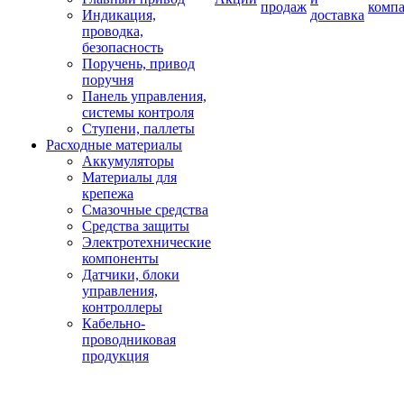
продаж
комп
Индикация,
доставка
проводка,
безопасность
Поручень, привод
поручня
Панель управления,
системы контроля
Ступени, паллеты
Расходные материалы
Аккумуляторы
Материалы для
крепежа
Смазочные средства
Средства защиты
Электротехнические
компоненты
Датчики, блоки
управления,
контроллеры
Кабельно-
проводниковая
продукция