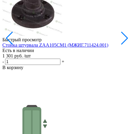
Быстрый просмотр
Стойка штурвала ZAA105CM1 (МЖИГ.711424.001)
М
Есть в наличии
в
1 301 руб.
/шт
Е
1
-
+
-
В корзину
В