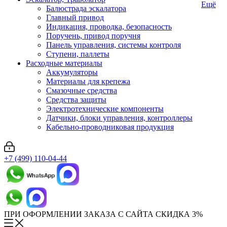
Ещё
Балюстрада эскалатора
Главный привод
Индикация, проводка, безопасность
Поручень, привод поручня
Панель управления, системы контроля
Ступени, паллеты
Расходные материалы
Аккумуляторы
Материалы для крепежа
Смазочные средства
Средства защиты
Электротехнические компоненты
Датчики, блоки управления, контроллеры
Кабельно-проводниковая продукция
+7 (499) 110-04-44
ПРИ ОФОРМЛЕНИИ ЗАКАЗА С САЙТА СКИДКА 3%