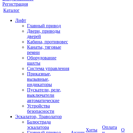
Регистрация
Каталог
Лифт
Главный привод
Двери, приводы
дверей
Кабина, противовес
Канаты, тяговые
ремни
Оборудование
шахты
Система управления
Приказные,
вызывные,
индикаторы
Пускатели, реле,
выключатели
автоматические
Устройства
безопасности
Эскалатор, Траволатор
Балюстрада
эскалатора
Оплата
Хиты
О
Главный привод
Акции
и