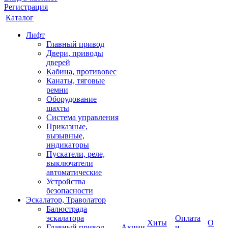
Регистрация
Каталог
Лифт
Главный привод
Двери, приводы
дверей
Кабина, противовес
Канаты, тяговые
ремни
Оборудование
шахты
Система управления
Приказные,
вызывные,
индикаторы
Пускатели, реле,
выключатели
автоматические
Устройства
безопасности
Эскалатор, Траволатор
Балюстрада
эскалатора
Оплата
Хиты
О
Главный привод
Акции
и