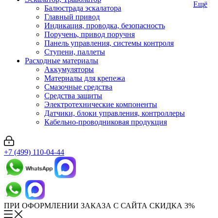
Ещё
Балюстрада эскалатора
Главный привод
Индикация, проводка, безопасность
Поручень, привод поручня
Панель управления, системы контроля
Ступени, паллеты
Расходные материалы
Аккумуляторы
Материалы для крепежа
Смазочные средства
Средства защиты
Электротехнические компоненты
Датчики, блоки управления, контроллеры
Кабельно-проводниковая продукция
+7 (499) 110-04-44
ПРИ ОФОРМЛЕНИИ ЗАКАЗА С САЙТА СКИДКА 3%