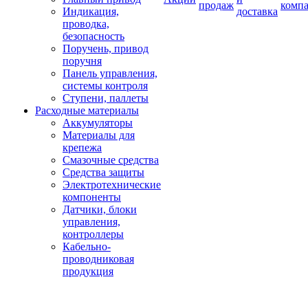
продаж
комп
Индикация,
доставка
проводка,
безопасность
Поручень, привод
поручня
Панель управления,
системы контроля
Ступени, паллеты
Расходные материалы
Аккумуляторы
Материалы для
крепежа
Смазочные средства
Средства защиты
Электротехнические
компоненты
Датчики, блоки
управления,
контроллеры
Кабельно-
проводниковая
продукция