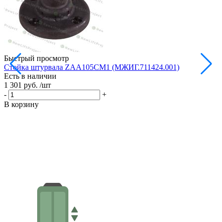
Быстрый просмотр
Стойка штурвала ZAA105CM1 (МЖИГ.711424.001)
М
Есть в наличии
в
1 301 руб.
/шт
Е
1
-
+
-
В корзину
В