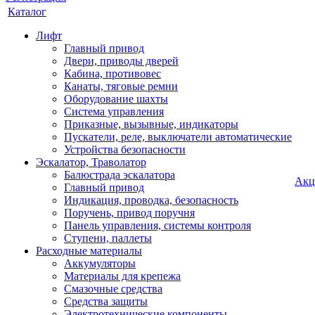
Каталог
Лифт
Главный привод
Двери, приводы дверей
Кабина, противовес
Канаты, тяговые ремни
Оборудование шахты
Система управления
Приказные, вызывные, индикаторы
Пускатели, реле, выключатели автоматические
Устройства безопасности
Эскалатор, Траволатор
Балюстрада эскалатора
Акц
Главный привод
Индикация, проводка, безопасность
Поручень, привод поручня
Панель управления, системы контроля
Ступени, паллеты
Расходные материалы
Аккумуляторы
Материалы для крепежа
Смазочные средства
Средства защиты
Электротехнические компоненты