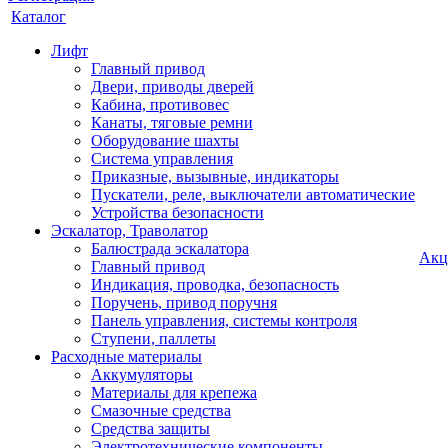
Каталог
Лифт
Главный привод
Двери, приводы дверей
Кабина, противовес
Канаты, тяговые ремни
Оборудование шахты
Система управления
Приказные, вызывные, индикаторы
Пускатели, реле, выключатели автоматические
Устройства безопасности
Эскалатор, Траволатор
Балюстрада эскалатора
Акц
Главный привод
Индикация, проводка, безопасность
Поручень, привод поручня
Панель управления, системы контроля
Ступени, паллеты
Расходные материалы
Аккумуляторы
Материалы для крепежа
Смазочные средства
Средства защиты
Электротехнические компоненты