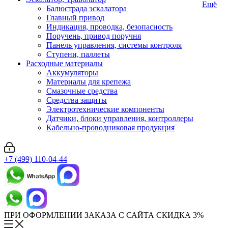
Ещё
Балюстрада эскалатора
Главный привод
Индикация, проводка, безопасность
Поручень, привод поручня
Панель управления, системы контроля
Ступени, паллеты
Расходные материалы
Аккумуляторы
Материалы для крепежа
Смазочные средства
Средства защиты
Электротехнические компоненты
Датчики, блоки управления, контроллеры
Кабельно-проводниковая продукция
+7 (499) 110-04-44
ПРИ ОФОРМЛЕНИИ ЗАКАЗА С САЙТА СКИДКА 3%