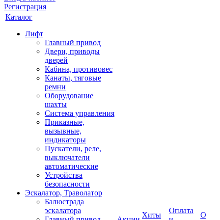
Регистрация
Каталог
Лифт
Главный привод
Двери, приводы
дверей
Кабина, противовес
Канаты, тяговые
ремни
Оборудование
шахты
Система управления
Приказные,
вызывные,
индикаторы
Пускатели, реле,
выключатели
автоматические
Устройства
безопасности
Эскалатор, Траволатор
Балюстрада
эскалатора
Оплата
Хиты
О
Главный привод
Акции
и