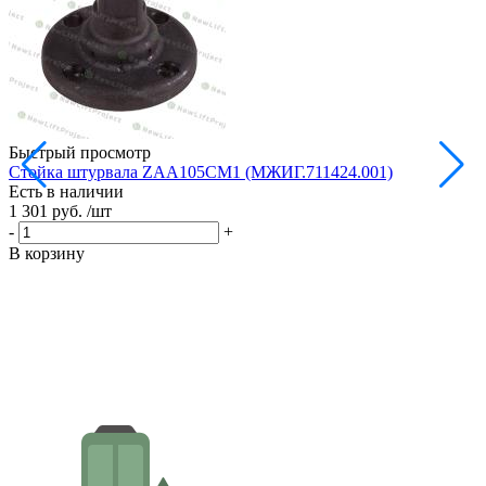
Быстрый просмотр
Стойка штурвала ZAA105CM1 (МЖИГ.711424.001)
М
Есть в наличии
в
1 301 руб.
/шт
Е
1
-
+
-
В корзину
В