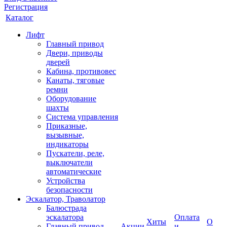
Регистрация
Каталог
Лифт
Главный привод
Двери, приводы
дверей
Кабина, противовес
Канаты, тяговые
ремни
Оборудование
шахты
Система управления
Приказные,
вызывные,
индикаторы
Пускатели, реле,
выключатели
автоматические
Устройства
безопасности
Эскалатор, Траволатор
Балюстрада
эскалатора
Оплата
Хиты
О
Главный привод
Акции
и