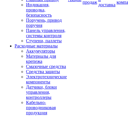
продаж
комп
Индикация,
доставка
проводка,
безопасность
Поручень, привод
поручня
Панель управления,
системы контроля
Ступени, паллеты
Расходные материалы
Аккумуляторы
Материалы для
крепежа
Смазочные средства
Средства защиты
Электротехнические
компоненты
Датчики, блоки
управления,
контроллеры
Кабельно-
проводниковая
продукция