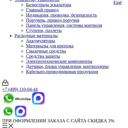
Ещё
Балюстрада эскалатора
Главный привод
Индикация, проводка, безопасность
Поручень, привод поручня
Панель управления, системы контроля
Ступени, паллеты
Расходные материалы
Аккумуляторы
Материалы для крепежа
Смазочные средства
Средства защиты
Электротехнические компоненты
Датчики, блоки управления, контроллеры
Кабельно-проводниковая продукция
+7 (499) 110-04-44
ПРИ ОФОРМЛЕНИИ ЗАКАЗА С САЙТА СКИДКА 3%