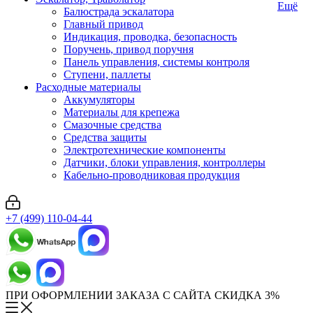
Ещё
Балюстрада эскалатора
Главный привод
Индикация, проводка, безопасность
Поручень, привод поручня
Панель управления, системы контроля
Ступени, паллеты
Расходные материалы
Аккумуляторы
Материалы для крепежа
Смазочные средства
Средства защиты
Электротехнические компоненты
Датчики, блоки управления, контроллеры
Кабельно-проводниковая продукция
+7 (499) 110-04-44
ПРИ ОФОРМЛЕНИИ ЗАКАЗА С САЙТА СКИДКА 3%