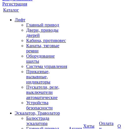
Регистрация
Каталог
Лифт
Главный привод
Двери, приводы
дверей
Кабина, противовес
Канаты, тяговые
ремни
Оборудование
шахты
Система управления
Приказные,
вызывные,
индикаторы
Пускатели, реле,
выключатели
автоматические
Устройства
безопасности
Эскалатор, Траволатор
Балюстрада
эскалатора
Оплата
Хиты
О
Главный привод
Акции
и