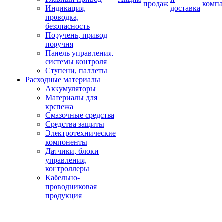
продаж
комп
Индикация,
доставка
проводка,
безопасность
Поручень, привод
поручня
Панель управления,
системы контроля
Ступени, паллеты
Расходные материалы
Аккумуляторы
Материалы для
крепежа
Смазочные средства
Средства защиты
Электротехнические
компоненты
Датчики, блоки
управления,
контроллеры
Кабельно-
проводниковая
продукция