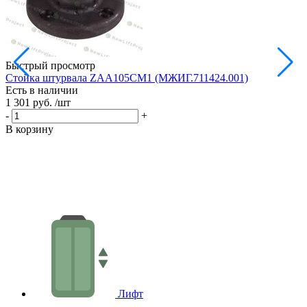
Быстрый просмотр
Стойка штурвала ZAA105CM1 (МЖИГ.711424.001)
М
Есть в наличии
в
1 301 руб.
/шт
Е
1
-
+
-
В корзину
В
Лифт