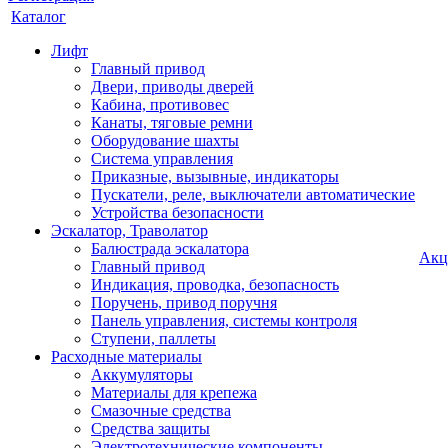
Каталог
Лифт
Главный привод
Двери, приводы дверей
Кабина, противовес
Канаты, тяговые ремни
Оборудование шахты
Система управления
Приказные, вызывные, индикаторы
Пускатели, реле, выключатели автоматические
Устройства безопасности
Эскалатор, Траволатор
Балюстрада эскалатора
Акц
Главный привод
Индикация, проводка, безопасность
Поручень, привод поручня
Панель управления, системы контроля
Ступени, паллеты
Расходные материалы
Аккумуляторы
Материалы для крепежа
Смазочные средства
Средства защиты
Электротехнические компоненты