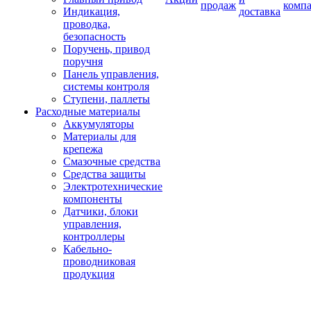
продаж
комп
Индикация,
доставка
проводка,
безопасность
Поручень, привод
поручня
Панель управления,
системы контроля
Ступени, паллеты
Расходные материалы
Аккумуляторы
Материалы для
крепежа
Смазочные средства
Средства защиты
Электротехнические
компоненты
Датчики, блоки
управления,
контроллеры
Кабельно-
проводниковая
продукция