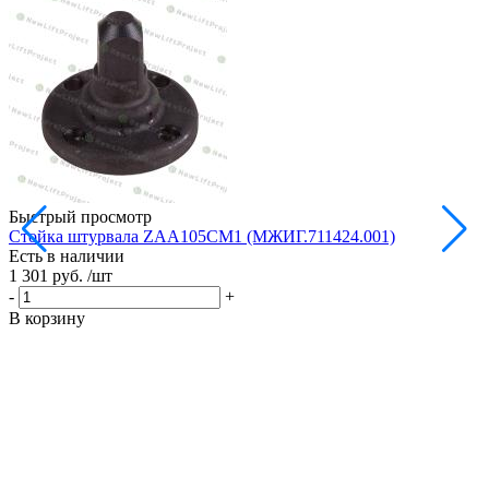
Быстрый просмотр
Стойка штурвала ZAA105CM1 (МЖИГ.711424.001)
М
Есть в наличии
в
1 301 руб.
/шт
Е
1
-
+
-
В корзину
В