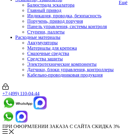
Ещё
Балюстрада эскалатора
Главный привод
Индикация, проводка, безопасность
Поручень, привод поручня
Панель управления, системы контроля
Ступени, паллеты
Расходные материалы
Аккумуляторы
Материалы для крепежа
Смазочные средства
Средства защиты
Электротехнические компоненты
Датчики, блоки управления, контроллеры
Кабельно-проводниковая продукция
+7 (499) 110-04-44
ПРИ ОФОРМЛЕНИИ ЗАКАЗА С САЙТА СКИДКА 3%