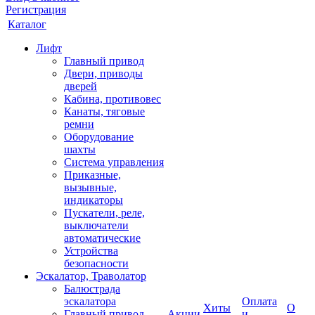
Регистрация
Каталог
Лифт
Главный привод
Двери, приводы
дверей
Кабина, противовес
Канаты, тяговые
ремни
Оборудование
шахты
Система управления
Приказные,
вызывные,
индикаторы
Пускатели, реле,
выключатели
автоматические
Устройства
безопасности
Эскалатор, Траволатор
Балюстрада
эскалатора
Оплата
Хиты
О
Главный привод
Акции
и