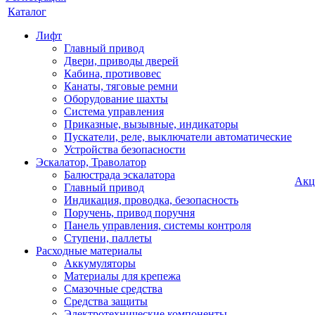
Каталог
Лифт
Главный привод
Двери, приводы дверей
Кабина, противовес
Канаты, тяговые ремни
Оборудование шахты
Система управления
Приказные, вызывные, индикаторы
Пускатели, реле, выключатели автоматические
Устройства безопасности
Эскалатор, Траволатор
Балюстрада эскалатора
Акц
Главный привод
Индикация, проводка, безопасность
Поручень, привод поручня
Панель управления, системы контроля
Ступени, паллеты
Расходные материалы
Аккумуляторы
Материалы для крепежа
Смазочные средства
Средства защиты
Электротехнические компоненты