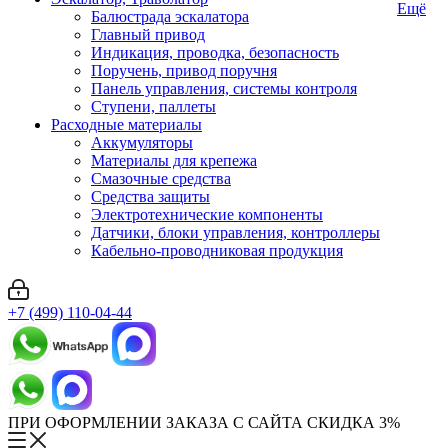
Ещё
Балюстрада эскалатора
Главный привод
Индикация, проводка, безопасность
Поручень, привод поручня
Панель управления, системы контроля
Ступени, паллеты
Расходные материалы
Аккумуляторы
Материалы для крепежа
Смазочные средства
Средства защиты
Электротехнические компоненты
Датчики, блоки управления, контроллеры
Кабельно-проводниковая продукция
+7 (499) 110-04-44
ПРИ ОФОРМЛЕНИИ ЗАКАЗА С САЙТА СКИДКА 3%