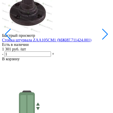
Быстрый просмотр
Стойка штурвала ZAA105CM1 (МЖИГ.711424.001)
М
Есть в наличии
в
1 301 руб.
/шт
Е
1
-
+
-
В корзину
В