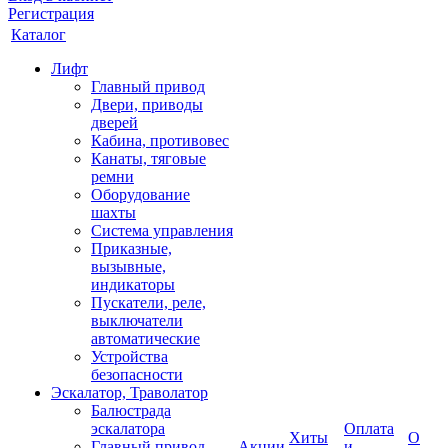
Регистрация
Каталог
Лифт
Главный привод
Двери, приводы
дверей
Кабина, противовес
Канаты, тяговые
ремни
Оборудование
шахты
Система управления
Приказные,
вызывные,
индикаторы
Пускатели, реле,
выключатели
автоматические
Устройства
безопасности
Эскалатор, Траволатор
Балюстрада
эскалатора
Оплата
Хиты
О
Главный привод
Акции
и