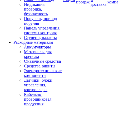
продаж
комп
Индикация,
доставка
проводка,
безопасность
Поручень, привод
поручня
Панель управления,
системы контроля
Ступени, паллеты
Расходные материалы
Аккумуляторы
Материалы для
крепежа
Смазочные средства
Средства защиты
Электротехнические
компоненты
Датчики, блоки
управления,
контроллеры
Кабельно-
проводниковая
продукция