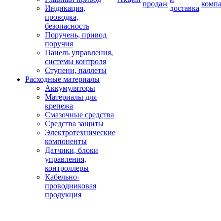
продаж
комп
Индикация,
доставка
проводка,
безопасность
Поручень, привод
поручня
Панель управления,
системы контроля
Ступени, паллеты
Расходные материалы
Аккумуляторы
Материалы для
крепежа
Смазочные средства
Средства защиты
Электротехнические
компоненты
Датчики, блоки
управления,
контроллеры
Кабельно-
проводниковая
продукция