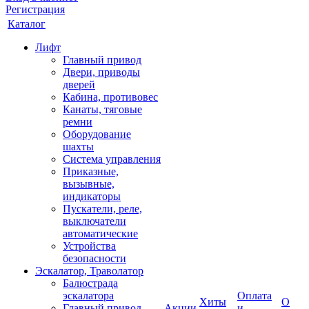
Регистрация
Каталог
Лифт
Главный привод
Двери, приводы
дверей
Кабина, противовес
Канаты, тяговые
ремни
Оборудование
шахты
Система управления
Приказные,
вызывные,
индикаторы
Пускатели, реле,
выключатели
автоматические
Устройства
безопасности
Эскалатор, Траволатор
Балюстрада
эскалатора
Оплата
Хиты
О
Главный привод
Акции
и