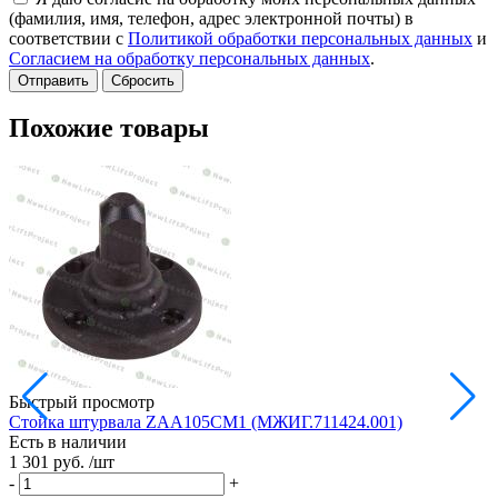
(фамилия, имя, телефон, адрес электронной почты) в
соответствии с
Политикой обработки персональных данных
и
Согласием на обработку персональных данных
.
Сбросить
Похожие товары
Быстрый просмотр
Стойка штурвала ZAA105CM1 (МЖИГ.711424.001)
М
Есть в наличии
в
1 301 руб.
/шт
Е
1
-
+