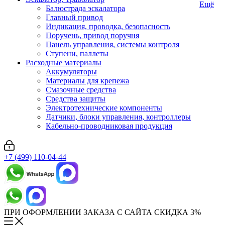
Ещё
Балюстрада эскалатора
Главный привод
Индикация, проводка, безопасность
Поручень, привод поручня
Панель управления, системы контроля
Ступени, паллеты
Расходные материалы
Аккумуляторы
Материалы для крепежа
Смазочные средства
Средства защиты
Электротехнические компоненты
Датчики, блоки управления, контроллеры
Кабельно-проводниковая продукция
+7 (499) 110-04-44
ПРИ ОФОРМЛЕНИИ ЗАКАЗА С САЙТА СКИДКА 3%