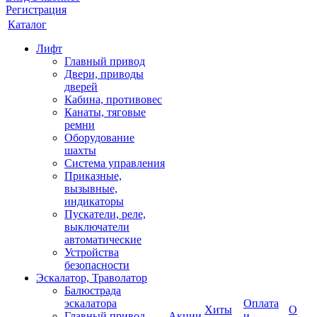
Регистрация
Каталог
Лифт
Главный привод
Двери, приводы
дверей
Кабина, противовес
Канаты, тяговые
ремни
Оборудование
шахты
Система управления
Приказные,
вызывные,
индикаторы
Пускатели, реле,
выключатели
автоматические
Устройства
безопасности
Эскалатор, Траволатор
Балюстрада
эскалатора
Оплата
Хиты
О
Главный привод
Акции
и