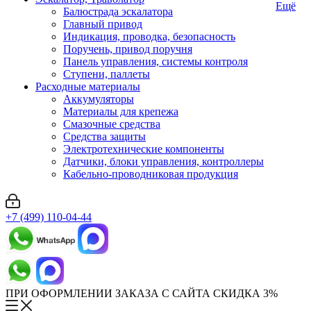
Ещё
Балюстрада эскалатора
Главный привод
Индикация, проводка, безопасность
Поручень, привод поручня
Панель управления, системы контроля
Ступени, паллеты
Расходные материалы
Аккумуляторы
Материалы для крепежа
Смазочные средства
Средства защиты
Электротехнические компоненты
Датчики, блоки управления, контроллеры
Кабельно-проводниковая продукция
+7 (499) 110-04-44
ПРИ ОФОРМЛЕНИИ ЗАКАЗА С САЙТА СКИДКА 3%