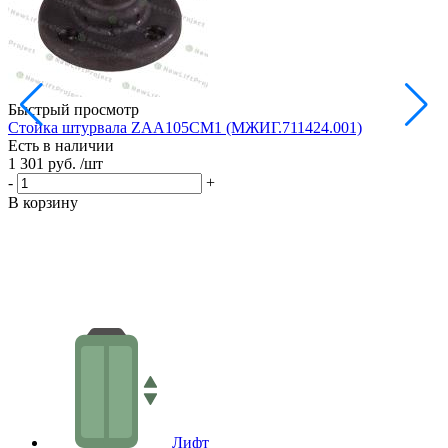
Быстрый просмотр
Стойка штурвала ZAA105CM1 (МЖИГ.711424.001)
М
Есть в наличии
в
1 301 руб.
/шт
Е
1
-
+
-
В корзину
В
Лифт