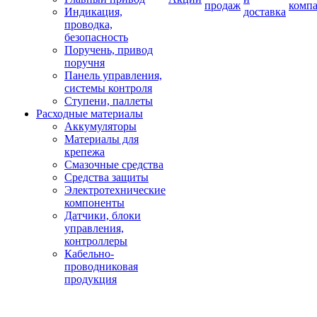
продаж
комп
Индикация,
доставка
проводка,
безопасность
Поручень, привод
поручня
Панель управления,
системы контроля
Ступени, паллеты
Расходные материалы
Аккумуляторы
Материалы для
крепежа
Смазочные средства
Средства защиты
Электротехнические
компоненты
Датчики, блоки
управления,
контроллеры
Кабельно-
проводниковая
продукция