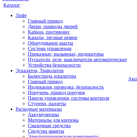
Каталог
Лифт
Главный привод
Двери, приводы дверей
Кабина, противовес
Канаты, тяговые ремни
Оборудование шахты
Система управления
Приказные, вызывные, индикаторы
Пускатели, реле, выключатели автоматические
Устройства безопасности
Эскалатор, Траволатор
Балюстрада эскалатора
Акц
Главный привод
Индикация, проводка, безопасность
Поручень, привод поручня
Панель управления, системы контроля
Ступени, паллеты
Расходные материалы
Аккумуляторы
Материалы для крепежа
Смазочные средства
Средства защиты
Электротехнические компоненты