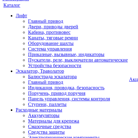
Каталог
Лифт
Главный привод
Двери, приводы дверей
Кабина, противовес
Канаты, тяговые ремни
Оборудование шахты
Система управления
Приказные, вызывные, индикаторы
Пускатели, реле, выключатели автоматические
Устройства безопасности
Эскалатор, Траволатор
Балюстрада эскалатора
Акц
Главный привод
Индикация, проводка, безопасность
Поручень, привод поручня
Панель управления, системы контроля
Ступени, паллеты
Расходные материалы
Аккумуляторы
Материалы для крепежа
Смазочные средства
Средства защиты
Электротехнические компоненты