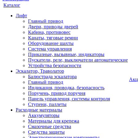
Каталог
Лифт
Главный привод
Двери, приводы дверей
Кабина, противовес
Канаты, тяговые ремни
Оборудование шахты
Система управления
Приказные, вызывные, индикаторы
Пускатели, реле, выключатели автоматические
Устройства безопасности
Эскалатор, Траволатор
Балюстрада эскалатора
Акц
Главный привод
Индикация, проводка, безопасность
Поручень, привод поручня
Панель управления, системы контроля
Ступени, паллеты
Расходные материалы
Аккумуляторы
Материалы для крепежа
Смазочные средства
Средства защиты
Электротехнические компоненты