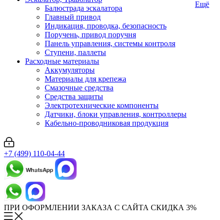
Ещё
Балюстрада эскалатора
Главный привод
Индикация, проводка, безопасность
Поручень, привод поручня
Панель управления, системы контроля
Ступени, паллеты
Расходные материалы
Аккумуляторы
Материалы для крепежа
Смазочные средства
Средства защиты
Электротехнические компоненты
Датчики, блоки управления, контроллеры
Кабельно-проводниковая продукция
+7 (499) 110-04-44
ПРИ ОФОРМЛЕНИИ ЗАКАЗА С САЙТА СКИДКА 3%