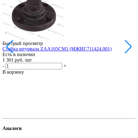
Быстрый просмотр
Стойка штурвала ZAA105CM1 (МЖИГ.711424.001)
М
Есть в наличии
в
1 301 руб.
/шт
Е
1
-
+
-
В корзину
В
Аналоги