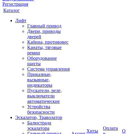
Регистрация
Каталог
Лифт
Главный привод
Двери, приводы
дверей
Кабина, противовес
Канаты, тяговые
ремни
Оборудование
шахты
Система управления
Приказные,
вызывные,
индикаторы
Пускатели, реле,
выключатели
автоматические
Устройства
безопасности
Эскалатор, Траволатор
Балюстрада
эскалатора
Оплата
Хиты
О
Главный привод
Акции
и