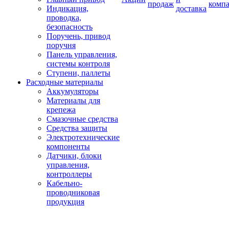
продаж
комп
Индикация,
доставка
проводка,
безопасность
Поручень, привод
поручня
Панель управления,
системы контроля
Ступени, паллеты
Расходные материалы
Аккумуляторы
Материалы для
крепежа
Смазочные средства
Средства защиты
Электротехнические
компоненты
Датчики, блоки
управления,
контроллеры
Кабельно-
проводниковая
продукция