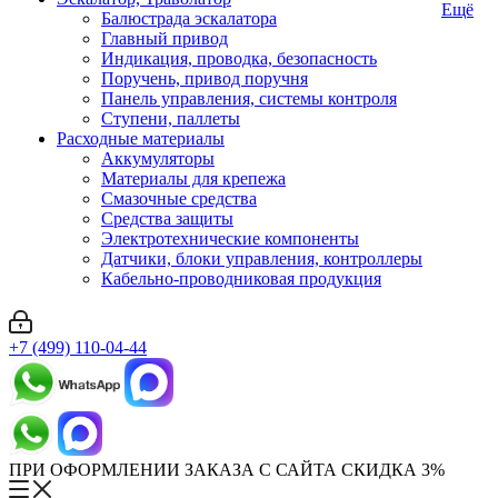
Ещё
Балюстрада эскалатора
Главный привод
Индикация, проводка, безопасность
Поручень, привод поручня
Панель управления, системы контроля
Ступени, паллеты
Расходные материалы
Аккумуляторы
Материалы для крепежа
Смазочные средства
Средства защиты
Электротехнические компоненты
Датчики, блоки управления, контроллеры
Кабельно-проводниковая продукция
+7 (499) 110-04-44
ПРИ ОФОРМЛЕНИИ ЗАКАЗА С САЙТА СКИДКА 3%