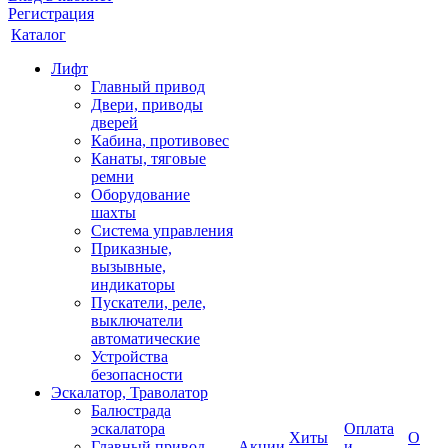
Регистрация
Каталог
Лифт
Главный привод
Двери, приводы
дверей
Кабина, противовес
Канаты, тяговые
ремни
Оборудование
шахты
Система управления
Приказные,
вызывные,
индикаторы
Пускатели, реле,
выключатели
автоматические
Устройства
безопасности
Эскалатор, Траволатор
Балюстрада
эскалатора
Оплата
Хиты
О
Главный привод
Акции
и