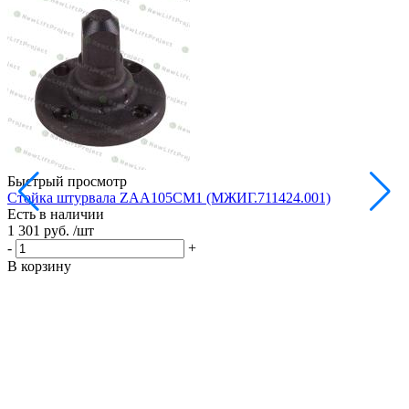
Быстрый просмотр
Стойка штурвала ZAA105CM1 (МЖИГ.711424.001)
М
Есть в наличии
в
1 301 руб.
/шт
Е
1
-
+
-
В корзину
В