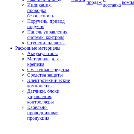
продаж
комп
Индикация,
доставка
проводка,
безопасность
Поручень, привод
поручня
Панель управления,
системы контроля
Ступени, паллеты
Расходные материалы
Аккумуляторы
Материалы для
крепежа
Смазочные средства
Средства защиты
Электротехнические
компоненты
Датчики, блоки
управления,
контроллеры
Кабельно-
проводниковая
продукция