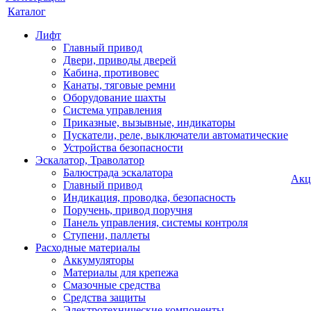
Каталог
Лифт
Главный привод
Двери, приводы дверей
Кабина, противовес
Канаты, тяговые ремни
Оборудование шахты
Система управления
Приказные, вызывные, индикаторы
Пускатели, реле, выключатели автоматические
Устройства безопасности
Эскалатор, Траволатор
Балюстрада эскалатора
Акц
Главный привод
Индикация, проводка, безопасность
Поручень, привод поручня
Панель управления, системы контроля
Ступени, паллеты
Расходные материалы
Аккумуляторы
Материалы для крепежа
Смазочные средства
Средства защиты
Электротехнические компоненты