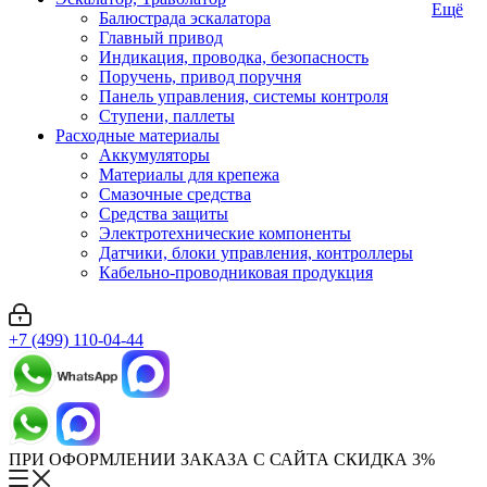
Ещё
Балюстрада эскалатора
Главный привод
Индикация, проводка, безопасность
Поручень, привод поручня
Панель управления, системы контроля
Ступени, паллеты
Расходные материалы
Аккумуляторы
Материалы для крепежа
Смазочные средства
Средства защиты
Электротехнические компоненты
Датчики, блоки управления, контроллеры
Кабельно-проводниковая продукция
+7 (499) 110-04-44
ПРИ ОФОРМЛЕНИИ ЗАКАЗА С САЙТА СКИДКА 3%