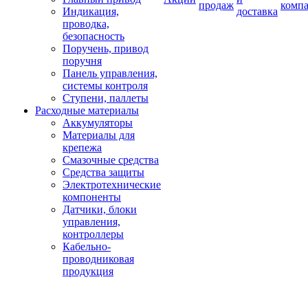
продаж
комп
Индикация,
доставка
проводка,
безопасность
Поручень, привод
поручня
Панель управления,
системы контроля
Ступени, паллеты
Расходные материалы
Аккумуляторы
Материалы для
крепежа
Смазочные средства
Средства защиты
Электротехнические
компоненты
Датчики, блоки
управления,
контроллеры
Кабельно-
проводниковая
продукция