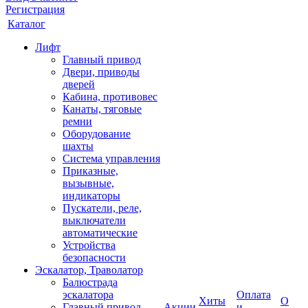
Регистрация
Каталог
Лифт
Главный привод
Двери, приводы
дверей
Кабина, противовес
Канаты, тяговые
ремни
Оборудование
шахты
Система управления
Приказные,
вызывные,
индикаторы
Пускатели, реле,
выключатели
автоматические
Устройства
безопасности
Эскалатор, Траволатор
Балюстрада
эскалатора
Оплата
Хиты
О
Главный привод
Акции
и