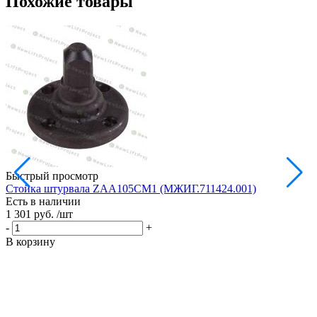
Похожие товары
Быстрый просмотр
Стойка штурвала ZAA105CM1 (МЖИГ.711424.001)
М
Есть в наличии
в
1 301 руб.
/шт
Е
1
-
+
-
В корзину
В