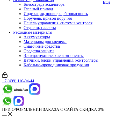
Ещё
Балюстрада эскалатора
Главный привод
Индикация, проводка, безопасность
Поручень, привод поручня
Панель управления, системы контроля
Ступени, паллеты
Расходные материалы
Аккумуляторы
Материалы для крепежа
Смазочные средства
Средства защиты
Электротехнические компоненты
Датчики, блоки управления, контроллеры
Кабельно-проводниковая продукция
+7 (499) 110-04-44
ПРИ ОФОРМЛЕНИИ ЗАКАЗА С САЙТА СКИДКА 3%