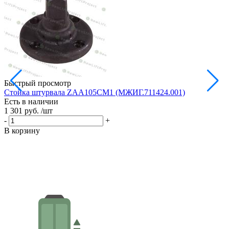
Быстрый просмотр
Стойка штурвала ZAA105CM1 (МЖИГ.711424.001)
М
Есть в наличии
в
1 301 руб.
/шт
Е
1
-
+
-
В корзину
В