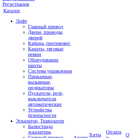
Регистрация
Каталог
Лифт
Главный привод
Двери, приводы
дверей
Кабина, противовес
Канаты, тяговые
ремни
Оборудование
шахты
Система управления
Приказные,
вызывные,
индикаторы
Пускатели, реле,
выключатели
автоматические
Устройства
безопасности
Эскалатор, Траволатор
Балюстрада
эскалатора
Оплата
Хиты
О
Главный привод
Акции
и