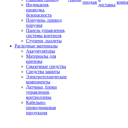
продаж
комп
Индикация,
доставка
проводка,
безопасность
Поручень, привод
поручня
Панель управления,
системы контроля
Ступени, паллеты
Расходные материалы
Аккумуляторы
Материалы для
крепежа
Смазочные средства
Средства защиты
Электротехнические
компоненты
Датчики, блоки
управления,
контроллеры
Кабельно-
проводниковая
продукция