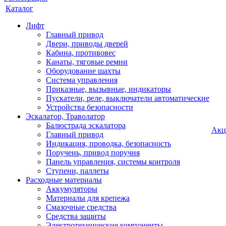
Каталог
Лифт
Главный привод
Двери, приводы дверей
Кабина, противовес
Канаты, тяговые ремни
Оборудование шахты
Система управления
Приказные, вызывные, индикаторы
Пускатели, реле, выключатели автоматические
Устройства безопасности
Эскалатор, Траволатор
Балюстрада эскалатора
Акц
Главный привод
Индикация, проводка, безопасность
Поручень, привод поручня
Панель управления, системы контроля
Ступени, паллеты
Расходные материалы
Аккумуляторы
Материалы для крепежа
Смазочные средства
Средства защиты
Электротехнические компоненты