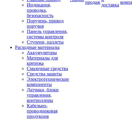
продаж
комп
Индикация,
доставка
проводка,
безопасность
Поручень, привод
поручня
Панель управления,
системы контроля
Ступени, паллеты
Расходные материалы
Аккумуляторы
Материалы для
крепежа
Смазочные средства
Средства защиты
Электротехнические
компоненты
Датчики, блоки
управления,
контроллеры
Кабельно-
проводниковая
продукция