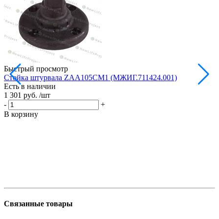
Быстрый просмотр
Стойка штурвала ZAA105CM1 (МЖИГ.711424.001)
М
Есть в наличии
в
1 301 руб.
/шт
Е
1
-
+
-
В корзину
В
Связанные товары