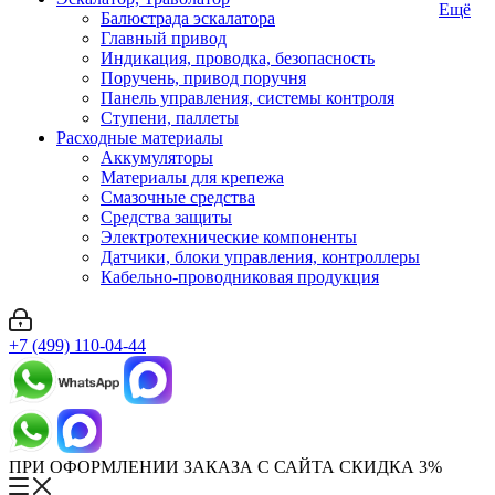
Ещё
Балюстрада эскалатора
Главный привод
Индикация, проводка, безопасность
Поручень, привод поручня
Панель управления, системы контроля
Ступени, паллеты
Расходные материалы
Аккумуляторы
Материалы для крепежа
Смазочные средства
Средства защиты
Электротехнические компоненты
Датчики, блоки управления, контроллеры
Кабельно-проводниковая продукция
+7 (499) 110-04-44
ПРИ ОФОРМЛЕНИИ ЗАКАЗА С САЙТА СКИДКА 3%