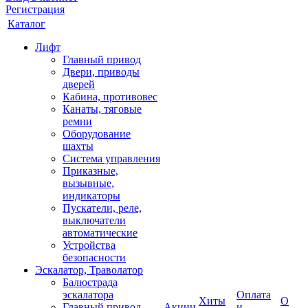
Регистрация
Каталог
Лифт
Главный привод
Двери, приводы
дверей
Кабина, противовес
Канаты, тяговые
ремни
Оборудование
шахты
Система управления
Приказные,
вызывные,
индикаторы
Пускатели, реле,
выключатели
автоматические
Устройства
безопасности
Эскалатор, Траволатор
Балюстрада
эскалатора
Оплата
Хиты
О
Главный привод
Акции
и