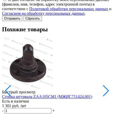
(фамилия, имя, телефон, адрес электронной почты) в
соответствии с
Политикой обработки персональных данных
и
Согласием на обработку персональных данных
.
Сбросить
Похожие товары
Быстрый просмотр
Стойка штурвала ZAA105CM1 (МЖИГ.711424.001)
М
Есть в наличии
в
1 301 руб.
/шт
Е
1
-
+