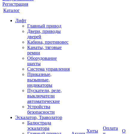
Регистрация
Каталог
Лифт
Главный привод
Двери, приводы
дверей
Кабина, противовес
Канаты, тяговые
ремни
Оборудование
шахты
Система управления
Приказные,
вызывные,
индикаторы
Пускатели, реле,
выключатели
автоматические
Устройства
безопасности
Эскалатор, Траволатор
Балюстрада
эскалатора
Оплата
Хиты
О
Главный привод
Акции
и