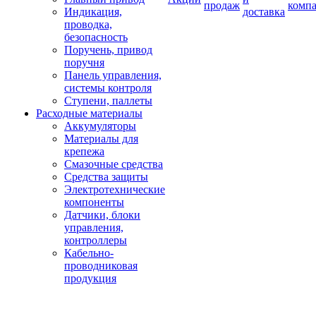
продаж
комп
Индикация,
доставка
проводка,
безопасность
Поручень, привод
поручня
Панель управления,
системы контроля
Ступени, паллеты
Расходные материалы
Аккумуляторы
Материалы для
крепежа
Смазочные средства
Средства защиты
Электротехнические
компоненты
Датчики, блоки
управления,
контроллеры
Кабельно-
проводниковая
продукция