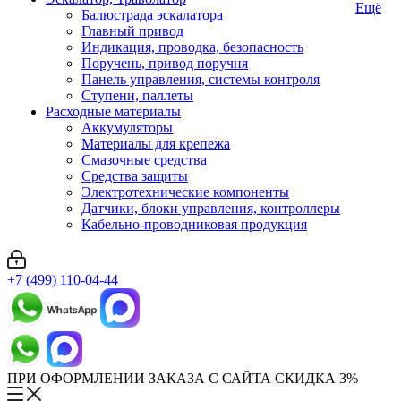
Ещё
Балюстрада эскалатора
Главный привод
Индикация, проводка, безопасность
Поручень, привод поручня
Панель управления, системы контроля
Ступени, паллеты
Расходные материалы
Аккумуляторы
Материалы для крепежа
Смазочные средства
Средства защиты
Электротехнические компоненты
Датчики, блоки управления, контроллеры
Кабельно-проводниковая продукция
+7 (499) 110-04-44
ПРИ ОФОРМЛЕНИИ ЗАКАЗА С САЙТА СКИДКА 3%