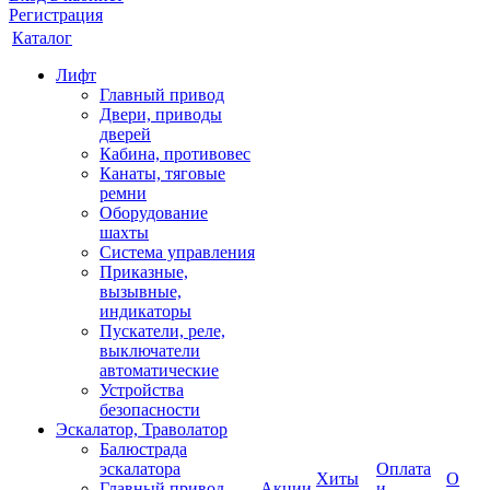
Регистрация
Каталог
Лифт
Главный привод
Двери, приводы
дверей
Кабина, противовес
Канаты, тяговые
ремни
Оборудование
шахты
Система управления
Приказные,
вызывные,
индикаторы
Пускатели, реле,
выключатели
автоматические
Устройства
безопасности
Эскалатор, Траволатор
Балюстрада
эскалатора
Оплата
Хиты
О
Главный привод
Акции
и