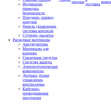
продаж
комп
Индикация,
доставка
проводка,
безопасность
Поручень, привод
поручня
Панель управления,
системы контроля
Ступени, паллеты
Расходные материалы
Аккумуляторы
Материалы для
крепежа
Смазочные средства
Средства защиты
Электротехнические
компоненты
Датчики, блоки
управления,
контроллеры
Кабельно-
проводниковая
продукция