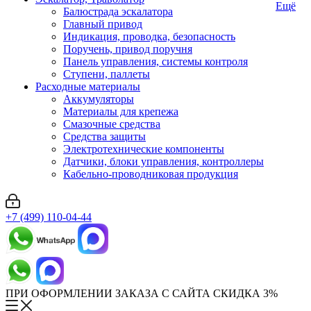
Ещё
Балюстрада эскалатора
Главный привод
Индикация, проводка, безопасность
Поручень, привод поручня
Панель управления, системы контроля
Ступени, паллеты
Расходные материалы
Аккумуляторы
Материалы для крепежа
Смазочные средства
Средства защиты
Электротехнические компоненты
Датчики, блоки управления, контроллеры
Кабельно-проводниковая продукция
+7 (499) 110-04-44
ПРИ ОФОРМЛЕНИИ ЗАКАЗА С САЙТА СКИДКА 3%