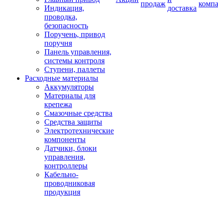
продаж
комп
Индикация,
доставка
проводка,
безопасность
Поручень, привод
поручня
Панель управления,
системы контроля
Ступени, паллеты
Расходные материалы
Аккумуляторы
Материалы для
крепежа
Смазочные средства
Средства защиты
Электротехнические
компоненты
Датчики, блоки
управления,
контроллеры
Кабельно-
проводниковая
продукция