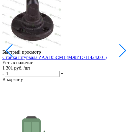
Быстрый просмотр
Стойка штурвала ZAA105CM1 (МЖИГ.711424.001)
М
Есть в наличии
в
1 301 руб.
/шт
Е
1
-
+
-
В корзину
В