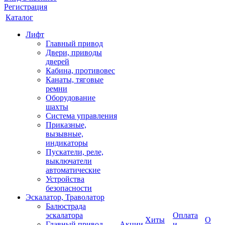
Регистрация
Каталог
Лифт
Главный привод
Двери, приводы
дверей
Кабина, противовес
Канаты, тяговые
ремни
Оборудование
шахты
Система управления
Приказные,
вызывные,
индикаторы
Пускатели, реле,
выключатели
автоматические
Устройства
безопасности
Эскалатор, Траволатор
Балюстрада
эскалатора
Оплата
Хиты
О
Главный привод
Акции
и