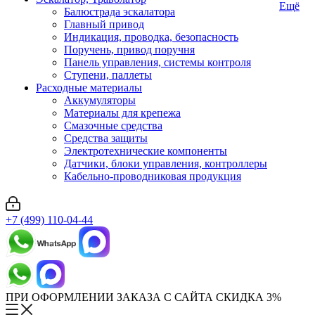
Ещё
Балюстрада эскалатора
Главный привод
Индикация, проводка, безопасность
Поручень, привод поручня
Панель управления, системы контроля
Ступени, паллеты
Расходные материалы
Аккумуляторы
Материалы для крепежа
Смазочные средства
Средства защиты
Электротехнические компоненты
Датчики, блоки управления, контроллеры
Кабельно-проводниковая продукция
+7 (499) 110-04-44
ПРИ ОФОРМЛЕНИИ ЗАКАЗА С САЙТА СКИДКА 3%