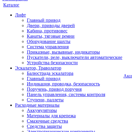
Каталог
Лифт
Главный привод
Двери, приводы дверей
Кабина, противовес
Канаты, тяговые ремни
Оборудование шахты
Система управления
Приказные, вызывные, индикаторы
Пускатели, реле, выключатели автоматические
Устройства безопасности
Эскалатор, Траволатор
Балюстрада эскалатора
Акц
Главный привод
Индикация, проводка, безопасность
Поручень, привод поручня
Панель управления, системы контроля
Ступени, паллеты
Расходные материалы
Аккумуляторы
Материалы для крепежа
Смазочные средства
Средства защиты
Электротехнические компоненты