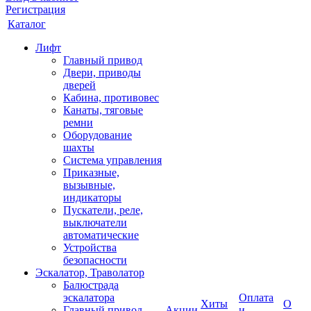
Регистрация
Каталог
Лифт
Главный привод
Двери, приводы
дверей
Кабина, противовес
Канаты, тяговые
ремни
Оборудование
шахты
Система управления
Приказные,
вызывные,
индикаторы
Пускатели, реле,
выключатели
автоматические
Устройства
безопасности
Эскалатор, Траволатор
Балюстрада
эскалатора
Оплата
Хиты
О
Главный привод
Акции
и