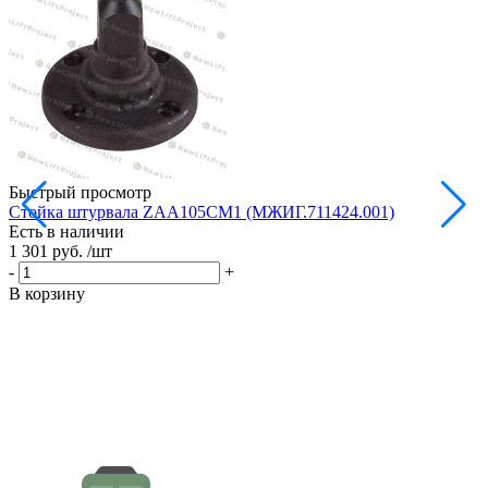
Быстрый просмотр
Стойка штурвала ZAA105CM1 (МЖИГ.711424.001)
М
Есть в наличии
в
1 301 руб.
/шт
Е
1
-
+
-
В корзину
В