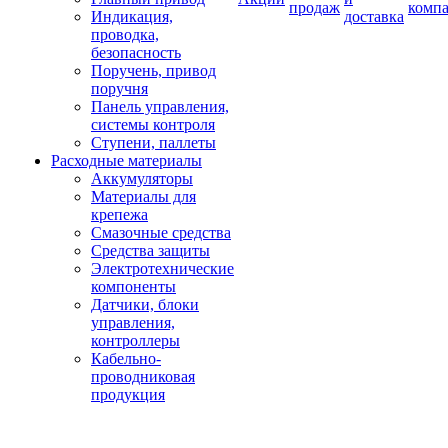
продаж
комп
Индикация,
доставка
проводка,
безопасность
Поручень, привод
поручня
Панель управления,
системы контроля
Ступени, паллеты
Расходные материалы
Аккумуляторы
Материалы для
крепежа
Смазочные средства
Средства защиты
Электротехнические
компоненты
Датчики, блоки
управления,
контроллеры
Кабельно-
проводниковая
продукция