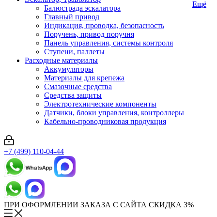
Ещё
Балюстрада эскалатора
Главный привод
Индикация, проводка, безопасность
Поручень, привод поручня
Панель управления, системы контроля
Ступени, паллеты
Расходные материалы
Аккумуляторы
Материалы для крепежа
Смазочные средства
Средства защиты
Электротехнические компоненты
Датчики, блоки управления, контроллеры
Кабельно-проводниковая продукция
+7 (499) 110-04-44
ПРИ ОФОРМЛЕНИИ ЗАКАЗА С САЙТА СКИДКА 3%