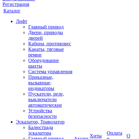
Регистрация
Каталог
Лифт
Главный привод
Двери, приводы
дверей
Кабина, противовес
Канаты, тяговые
ремни
Оборудование
шахты
Система управления
Приказные,
вызывные,
индикаторы
Пускатели, реле,
выключатели
автоматические
Устройства
безопасности
Эскалатор, Траволатор
Балюстрада
эскалатора
Оплата
Хиты
О
Главный привод
Акции
и