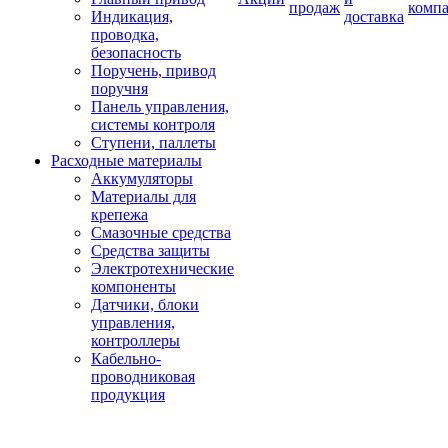
продаж
комп
Индикация,
доставка
проводка,
безопасность
Поручень, привод
поручня
Панель управления,
системы контроля
Ступени, паллеты
Расходные материалы
Аккумуляторы
Материалы для
крепежа
Смазочные средства
Средства защиты
Электротехнические
компоненты
Датчики, блоки
управления,
контроллеры
Кабельно-
проводниковая
продукция