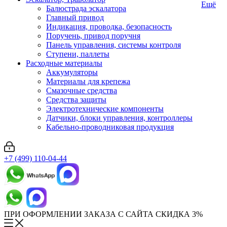
Ещё
Балюстрада эскалатора
Главный привод
Индикация, проводка, безопасность
Поручень, привод поручня
Панель управления, системы контроля
Ступени, паллеты
Расходные материалы
Аккумуляторы
Материалы для крепежа
Смазочные средства
Средства защиты
Электротехнические компоненты
Датчики, блоки управления, контроллеры
Кабельно-проводниковая продукция
+7 (499) 110-04-44
ПРИ ОФОРМЛЕНИИ ЗАКАЗА С САЙТА СКИДКА 3%