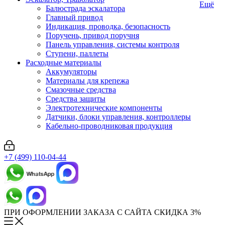
Ещё
Балюстрада эскалатора
Главный привод
Индикация, проводка, безопасность
Поручень, привод поручня
Панель управления, системы контроля
Ступени, паллеты
Расходные материалы
Аккумуляторы
Материалы для крепежа
Смазочные средства
Средства защиты
Электротехнические компоненты
Датчики, блоки управления, контроллеры
Кабельно-проводниковая продукция
+7 (499) 110-04-44
ПРИ ОФОРМЛЕНИИ ЗАКАЗА С САЙТА СКИДКА 3%