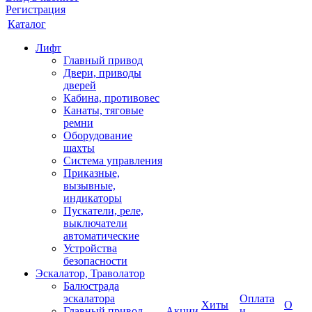
Регистрация
Каталог
Лифт
Главный привод
Двери, приводы
дверей
Кабина, противовес
Канаты, тяговые
ремни
Оборудование
шахты
Система управления
Приказные,
вызывные,
индикаторы
Пускатели, реле,
выключатели
автоматические
Устройства
безопасности
Эскалатор, Траволатор
Балюстрада
эскалатора
Оплата
Хиты
О
Главный привод
Акции
и