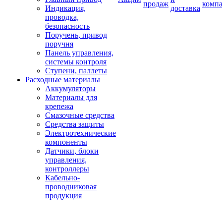
продаж
комп
Индикация,
доставка
проводка,
безопасность
Поручень, привод
поручня
Панель управления,
системы контроля
Ступени, паллеты
Расходные материалы
Аккумуляторы
Материалы для
крепежа
Смазочные средства
Средства защиты
Электротехнические
компоненты
Датчики, блоки
управления,
контроллеры
Кабельно-
проводниковая
продукция