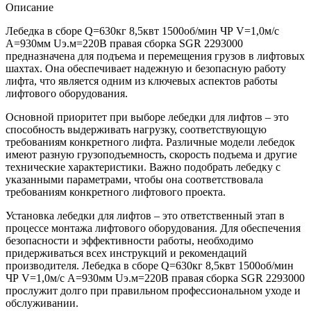
Описание
Лебедка в сборе Q=630кг 8,5квт 1500об/мин ЧР V=1,0м/с
А=930мм Uэ.м=220В правая сборка SGR 2293000
предназначена для подъема и перемещения грузов в лифтовых
шахтах. Она обеспечивает надежную и безопасную работу
лифта, что является одним из ключевых аспектов работы
лифтового оборудования.
Основной приоритет при выборе лебедки для лифтов – это
способность выдерживать нагрузку, соответствующую
требованиям конкретного лифта. Различные модели лебедок
имеют разную грузоподъемность, скорость подъема и другие
технические характеристики. Важно подобрать лебедку с
указанными параметрами, чтобы она соответствовала
требованиям конкретного лифтового проекта.
Установка лебедки для лифтов – это ответственный этап в
процессе монтажа лифтового оборудования. Для обеспечения
безопасности и эффективности работы, необходимо
придерживаться всех инструкций и рекомендаций
производителя. Лебедка в сборе Q=630кг 8,5квт 1500об/мин
ЧР V=1,0м/с А=930мм Uэ.м=220В правая сборка SGR 2293000
прослужит долго при правильном профессиональном уходе и
обслуживании.