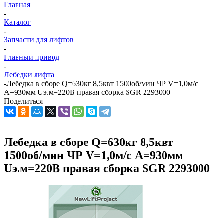
Главная
-
Каталог
-
Запчасти для лифтов
-
Главный привод
-
Лебедки лифта
-
Лебедка в сборе Q=630кг 8,5квт 1500об/мин ЧР V=1,0м/с
А=930мм Uэ.м=220В правая сборка SGR 2293000
Поделиться
Лебедка в сборе Q=630кг 8,5квт
1500об/мин ЧР V=1,0м/с А=930мм
Uэ.м=220В правая сборка SGR 2293000