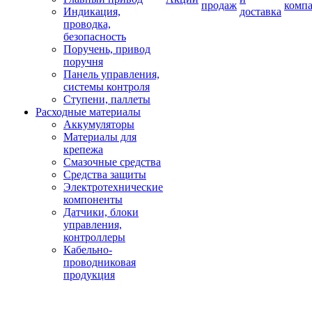
продаж
комп
Индикация,
доставка
проводка,
безопасность
Поручень, привод
поручня
Панель управления,
системы контроля
Ступени, паллеты
Расходные материалы
Аккумуляторы
Материалы для
крепежа
Смазочные средства
Средства защиты
Электротехнические
компоненты
Датчики, блоки
управления,
контроллеры
Кабельно-
проводниковая
продукция