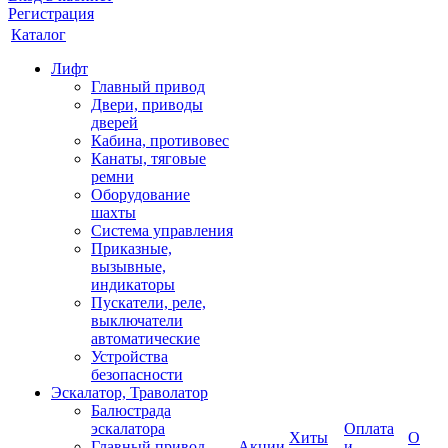
Регистрация
Каталог
Лифт
Главный привод
Двери, приводы
дверей
Кабина, противовес
Канаты, тяговые
ремни
Оборудование
шахты
Система управления
Приказные,
вызывные,
индикаторы
Пускатели, реле,
выключатели
автоматические
Устройства
безопасности
Эскалатор, Траволатор
Балюстрада
эскалатора
Оплата
Хиты
О
Главный привод
Акции
и