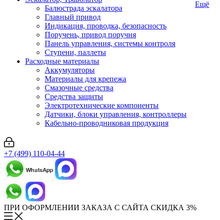
Ещё
Балюстрада эскалатора
Главный привод
Индикация, проводка, безопасность
Поручень, привод поручня
Панель управления, системы контроля
Ступени, паллеты
Расходные материалы
Аккумуляторы
Материалы для крепежа
Смазочные средства
Средства защиты
Электротехнические компоненты
Датчики, блоки управления, контроллеры
Кабельно-проводниковая продукция
+7 (499) 110-04-44
ПРИ ОФОРМЛЕНИИ ЗАКАЗА С САЙТА СКИДКА 3%