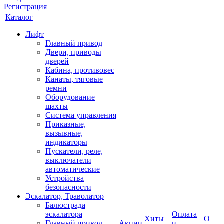
Регистрация
Каталог
Лифт
Главный привод
Двери, приводы
дверей
Кабина, противовес
Канаты, тяговые
ремни
Оборудование
шахты
Система управления
Приказные,
вызывные,
индикаторы
Пускатели, реле,
выключатели
автоматические
Устройства
безопасности
Эскалатор, Траволатор
Балюстрада
эскалатора
Оплата
Хиты
О
Главный привод
Акции
и