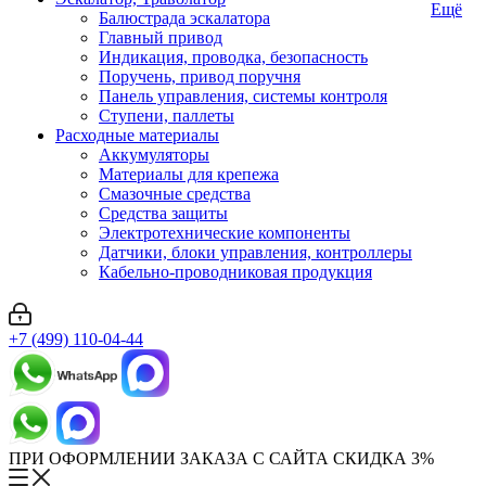
Ещё
Балюстрада эскалатора
Главный привод
Индикация, проводка, безопасность
Поручень, привод поручня
Панель управления, системы контроля
Ступени, паллеты
Расходные материалы
Аккумуляторы
Материалы для крепежа
Смазочные средства
Средства защиты
Электротехнические компоненты
Датчики, блоки управления, контроллеры
Кабельно-проводниковая продукция
+7 (499) 110-04-44
ПРИ ОФОРМЛЕНИИ ЗАКАЗА С САЙТА СКИДКА 3%