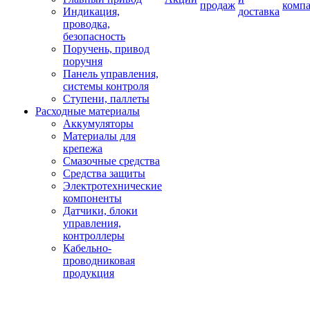
продаж
комп
Индикация,
доставка
проводка,
безопасность
Поручень, привод
поручня
Панель управления,
системы контроля
Ступени, паллеты
Расходные материалы
Аккумуляторы
Материалы для
крепежа
Смазочные средства
Средства защиты
Электротехнические
компоненты
Датчики, блоки
управления,
контроллеры
Кабельно-
проводниковая
продукция