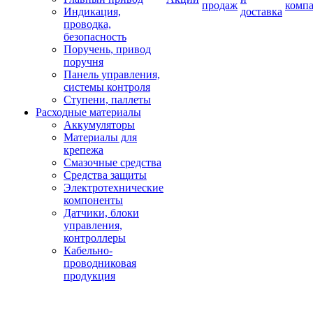
продаж
комп
Индикация,
доставка
проводка,
безопасность
Поручень, привод
поручня
Панель управления,
системы контроля
Ступени, паллеты
Расходные материалы
Аккумуляторы
Материалы для
крепежа
Смазочные средства
Средства защиты
Электротехнические
компоненты
Датчики, блоки
управления,
контроллеры
Кабельно-
проводниковая
продукция