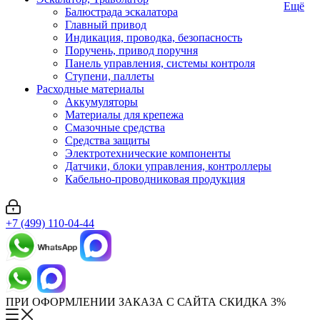
Ещё
Балюстрада эскалатора
Главный привод
Индикация, проводка, безопасность
Поручень, привод поручня
Панель управления, системы контроля
Ступени, паллеты
Расходные материалы
Аккумуляторы
Материалы для крепежа
Смазочные средства
Средства защиты
Электротехнические компоненты
Датчики, блоки управления, контроллеры
Кабельно-проводниковая продукция
+7 (499) 110-04-44
ПРИ ОФОРМЛЕНИИ ЗАКАЗА С САЙТА СКИДКА 3%