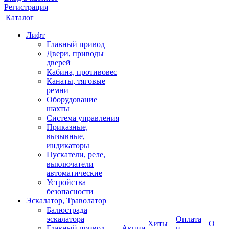
Регистрация
Каталог
Лифт
Главный привод
Двери, приводы
дверей
Кабина, противовес
Канаты, тяговые
ремни
Оборудование
шахты
Система управления
Приказные,
вызывные,
индикаторы
Пускатели, реле,
выключатели
автоматические
Устройства
безопасности
Эскалатор, Траволатор
Балюстрада
эскалатора
Оплата
Хиты
О
Главный привод
Акции
и