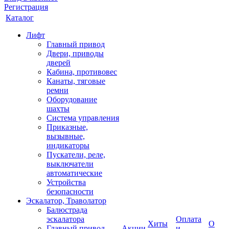
Регистрация
Каталог
Лифт
Главный привод
Двери, приводы
дверей
Кабина, противовес
Канаты, тяговые
ремни
Оборудование
шахты
Система управления
Приказные,
вызывные,
индикаторы
Пускатели, реле,
выключатели
автоматические
Устройства
безопасности
Эскалатор, Траволатор
Балюстрада
эскалатора
Оплата
Хиты
О
Главный привод
Акции
и