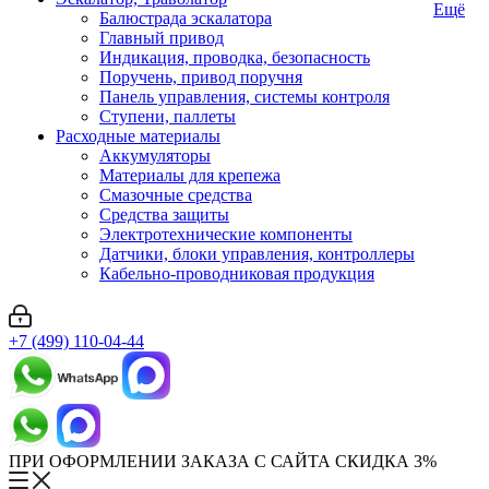
Ещё
Балюстрада эскалатора
Главный привод
Индикация, проводка, безопасность
Поручень, привод поручня
Панель управления, системы контроля
Ступени, паллеты
Расходные материалы
Аккумуляторы
Материалы для крепежа
Смазочные средства
Средства защиты
Электротехнические компоненты
Датчики, блоки управления, контроллеры
Кабельно-проводниковая продукция
+7 (499) 110-04-44
ПРИ ОФОРМЛЕНИИ ЗАКАЗА С САЙТА СКИДКА 3%