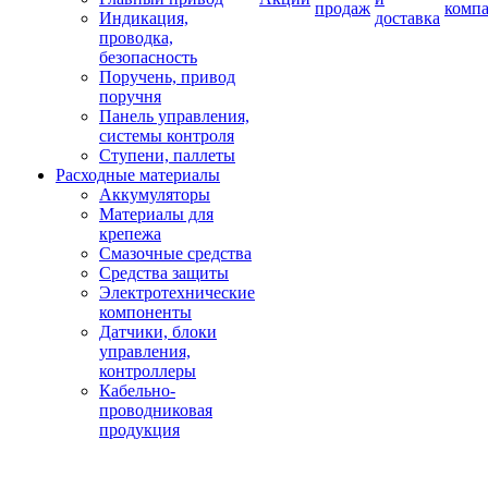
продаж
комп
Индикация,
доставка
проводка,
безопасность
Поручень, привод
поручня
Панель управления,
системы контроля
Ступени, паллеты
Расходные материалы
Аккумуляторы
Материалы для
крепежа
Смазочные средства
Средства защиты
Электротехнические
компоненты
Датчики, блоки
управления,
контроллеры
Кабельно-
проводниковая
продукция