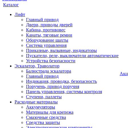
Каталог
Лифт
Главный привод
Двери, приводы дверей
Кабина, противовес
Канаты, тяговые ремни
Оборудование шахты
Система управления
Приказные, вызывные, индикаторы
Пускатели, реле, выключатели автоматические
Устройства безопасности
Эскалатор, Траволатор
Балюстрада эскалатора
Акц
Главный привод
Индикация, проводка, безопасность
Поручень, привод поручня
Панель управления, системы контроля
Ступени, паллеты
Расходные материалы
Аккумуляторы
Материалы для крепежа
Смазочные средства
Средства защиты
Электротехнические компоненты