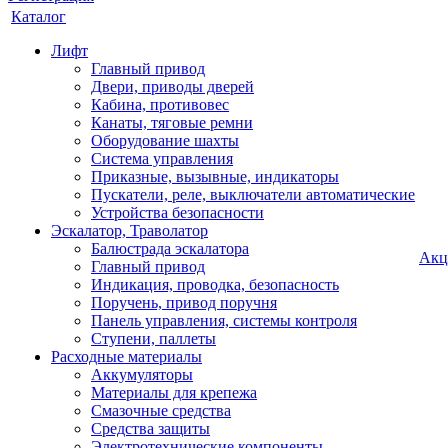
Каталог
Лифт
Главный привод
Двери, приводы дверей
Кабина, противовес
Канаты, тяговые ремни
Оборудование шахты
Система управления
Приказные, вызывные, индикаторы
Пускатели, реле, выключатели автоматические
Устройства безопасности
Эскалатор, Траволатор
Балюстрада эскалатора
Акц
Главный привод
Индикация, проводка, безопасность
Поручень, привод поручня
Панель управления, системы контроля
Ступени, паллеты
Расходные материалы
Аккумуляторы
Материалы для крепежа
Смазочные средства
Средства защиты
Электротехнические компоненты