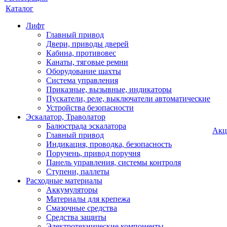
Каталог
Лифт
Главный привод
Двери, приводы дверей
Кабина, противовес
Канаты, тяговые ремни
Оборудование шахты
Система управления
Приказные, вызывные, индикаторы
Пускатели, реле, выключатели автоматические
Устройства безопасности
Эскалатор, Траволатор
Балюстрада эскалатора
Акц
Главный привод
Индикация, проводка, безопасность
Поручень, привод поручня
Панель управления, системы контроля
Ступени, паллеты
Расходные материалы
Аккумуляторы
Материалы для крепежа
Смазочные средства
Средства защиты
Электротехнические компоненты