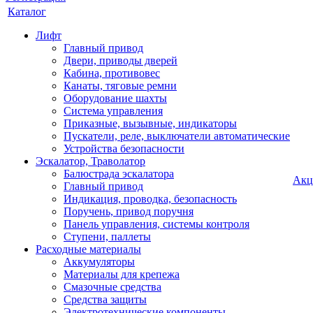
Каталог
Лифт
Главный привод
Двери, приводы дверей
Кабина, противовес
Канаты, тяговые ремни
Оборудование шахты
Система управления
Приказные, вызывные, индикаторы
Пускатели, реле, выключатели автоматические
Устройства безопасности
Эскалатор, Траволатор
Балюстрада эскалатора
Акц
Главный привод
Индикация, проводка, безопасность
Поручень, привод поручня
Панель управления, системы контроля
Ступени, паллеты
Расходные материалы
Аккумуляторы
Материалы для крепежа
Смазочные средства
Средства защиты
Электротехнические компоненты