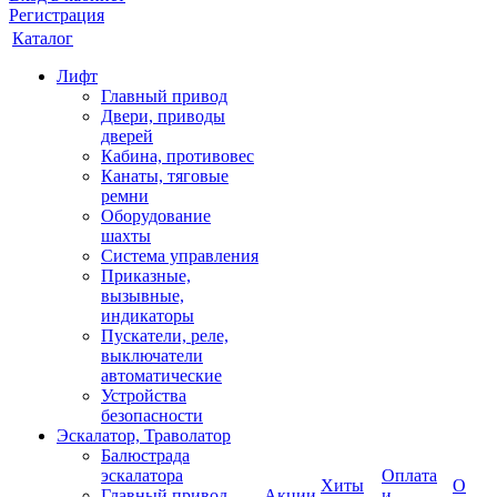
Регистрация
Каталог
Лифт
Главный привод
Двери, приводы
дверей
Кабина, противовес
Канаты, тяговые
ремни
Оборудование
шахты
Система управления
Приказные,
вызывные,
индикаторы
Пускатели, реле,
выключатели
автоматические
Устройства
безопасности
Эскалатор, Траволатор
Балюстрада
эскалатора
Оплата
Хиты
О
Главный привод
Акции
и