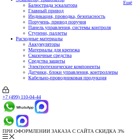
Ещё
Балюстрада эскалатора
Главный привод
Индикация, проводка, безопасность
Поручень, привод поручня
Панель управления, системы контроля
Ступени, паллеты
Расходные материалы
Аккумуляторы
Материалы для крепежа
Смазочные средства
Средства защиты
Электротехнические компоненты
Датчики, блоки управления, контроллеры
Кабельно-проводниковая продукция
+7 (499) 110-04-44
ПРИ ОФОРМЛЕНИИ ЗАКАЗА С САЙТА СКИДКА 3%