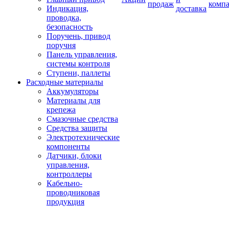
продаж
комп
Индикация,
доставка
проводка,
безопасность
Поручень, привод
поручня
Панель управления,
системы контроля
Ступени, паллеты
Расходные материалы
Аккумуляторы
Материалы для
крепежа
Смазочные средства
Средства защиты
Электротехнические
компоненты
Датчики, блоки
управления,
контроллеры
Кабельно-
проводниковая
продукция