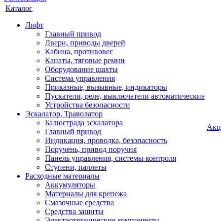
Каталог
Лифт
Главный привод
Двери, приводы дверей
Кабина, противовес
Канаты, тяговые ремни
Оборудование шахты
Система управления
Приказные, вызывные, индикаторы
Пускатели, реле, выключатели автоматические
Устройства безопасности
Эскалатор, Траволатор
Балюстрада эскалатора
Акц
Главный привод
Индикация, проводка, безопасность
Поручень, привод поручня
Панель управления, системы контроля
Ступени, паллеты
Расходные материалы
Аккумуляторы
Материалы для крепежа
Смазочные средства
Средства защиты
Электротехнические компоненты